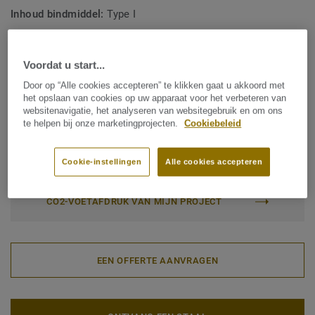
Inhoud bindmiddel:
Type I
Commerciële classificatie:
34 Very Heavy
Industriële classificatie:
43 Zwaar
Voordat u start...
Door op “Alle cookies accepteren” te klikken gaat u akkoord met
Oppervlaktebehandeling:
New iQ PUR
het opslaan van cookies op uw apparaat voor het verbeteren van
Rol (1 ref.)
Tegel (1 ref.)
websitenavigatie, het analyseren van websitegebruik en om ons
te helpen bij onze marketingprojecten.
Cookiebeleid
Totale CO2-voetafdruk (end-of-life recycling)
Cookie-instellingen
Alle cookies accepteren
2
1.81 kg CO
/m
2
CO2-VOETAFDRUK VAN MIJN PROJECT
EEN OFFERTE AANVRAGEN