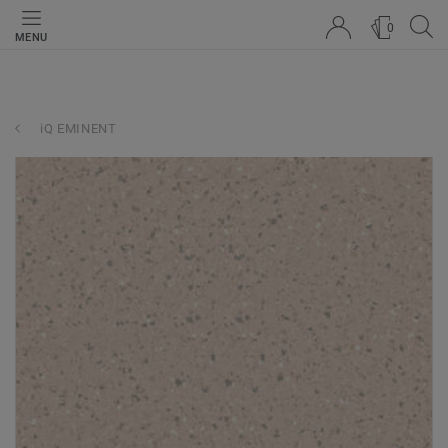
0
MENU
iQ EMINENT