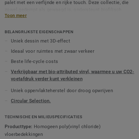
palet met een verfijnde en rijke touch. Deze collectie, die
zowel gedempt als gewaagd is, ondersteunt biofilisch
Toon meer
design en maakt het mogelijk om ruimtes te creëren met
welzijn in het achterhoofd. Als onderdeel van de iQ-reeks
biedt deze hoogwaardige vinylvloer extreme duurzaamheid
BELANGRIJKSTE EIGENSCHAPPEN
en een superieure slijt-, vlek- en slijtvastheid voor alle
Uniek dessin met 3D-effect
intensief belopen ruimtes. U hoeft niet te boenen,
Ideaal voor ruimtes met zwaar verkeer
eenvoudig droog opwrijven volstaat om deze vloer zijn
oorspronkelijke uitstraling terug te geven.
Beste life-cycle costs
Verkrijgbaar met bio-attributed vinyl, waarmee u uw CO2-
Deze collectie maakt deel uit van onze
Circular Selection.
voetafdruk verder kunt verkleinen
Uniek oppervlakteherstel door droog opwrijven
Circular Selection.
TECHNISCHE EN MILIEUSPECIFICATIES
Producttype:
Homogeen poly(vinyl chloride)
vloerbedekkingen