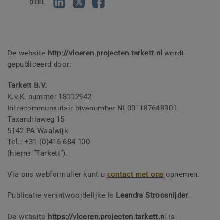
DEEL
De website
http://vloeren.projecten.tarkett.nl
wordt
gepubliceerd door:
Tarkett B.V.
K.v.K. nummer 18112942
Intracommunautair btw-number NL001187648B01.
Taxandriaweg 15
5142 PA Waalwijk
Tel.: +31 (0)416 684 100
(hierna “Tarkett”).
Via ons webformulier kunt u
contact met ons
opnemen.
Publicatie verantwoordelijke is
Leandra Stroosnijder
.
De website
https://vloeren.projecten.tarkett.nl
is