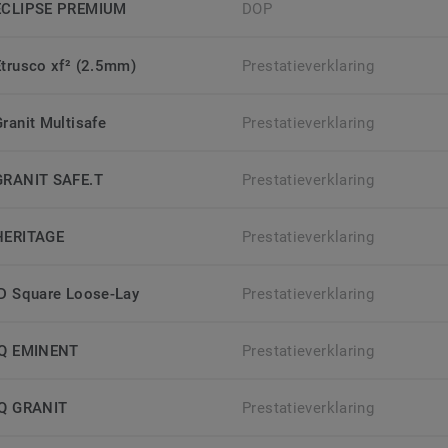
ECLIPSE PREMIUM
DOP
Etrusco xf² (2.5mm)
Prestatieverklaring
Granit Multisafe
Prestatieverklaring
GRANIT SAFE.T
Prestatieverklaring
HERITAGE
Prestatieverklaring
iD Square Loose-Lay
Prestatieverklaring
iQ EMINENT
Prestatieverklaring
iQ GRANIT
Prestatieverklaring