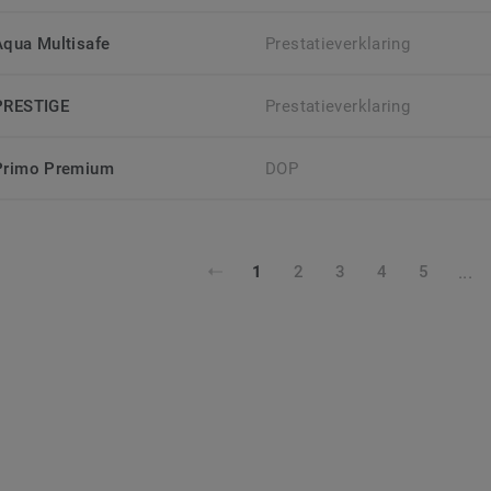
Aqua Multisafe
Prestatieverklaring
PRESTIGE
Prestatieverklaring
Primo Premium
DOP
...
1
2
3
4
5