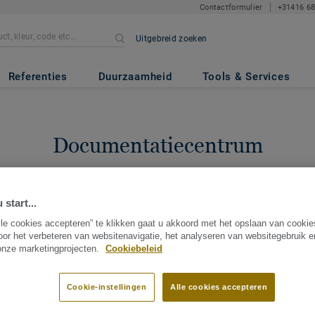
Contactformulier
+31416 6
Uitgebreid zoeken
Referenties
Duurzaamheid
Tools & Services
Documentatiecentrum
ek document gerelateerd aan een bepaalde collectie? Hieronder vindt
en. U kan steeds documenten opslaan op uw Tarkett profiel: Meld u 
 start...
ug vindt, neem dan gerust contact met ons op.
Meld u aan
of
Neem c
lle cookies accepteren” te klikken gaat u akkoord met het opslaan van cooki
Beheer/sla documenten op in uw profiel.
oor het verbeteren van websitenavigatie, het analyseren van websitegebruik 
 onze marketingprojecten.
Cookiebeleid
Cookie-instellingen
Alle cookies accepteren