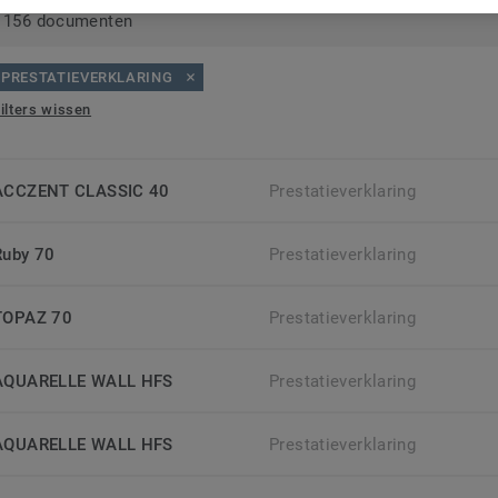
156 documenten
PRESTATIEVERKLARING
ilters wissen
ACCZENT CLASSIC 40
Prestatieverklaring
Ruby 70
Prestatieverklaring
TOPAZ 70
Prestatieverklaring
AQUARELLE WALL HFS
Prestatieverklaring
AQUARELLE WALL HFS
Prestatieverklaring