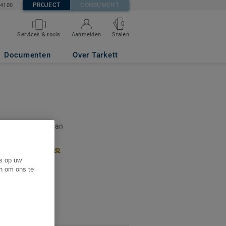
PROJECT
CONSUMENT
84100
0
Services & tools
Aanmelden
Stalen
Documenten
Over Tarkett
 u een overzicht van
aan. Indien u een
ontact met ons op
es op uw
en om ons te