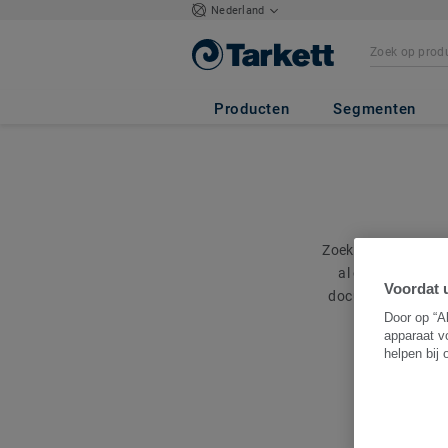
Nederland
Producten
Segmenten
Zoekt u een specifi
al onze document
Voordat u
document niet ter
Door op “A
apparaat v
helpen bij