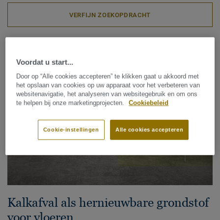
VERFIJN ZOEKOPDRACHT
Ontdek onze 40 duurzaamheidsartikelen
Voordat u start...
Door op “Alle cookies accepteren” te klikken gaat u akkoord met
het opslaan van cookies op uw apparaat voor het verbeteren van
websitenavigatie, het analyseren van websitegebruik en om ons
te helpen bij onze marketingprojecten.
Cookiebeleid
Cookie-instellingen
Alle cookies accepteren
Kalkafval als hernieuwbare grondstof
voor vloeren