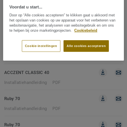
VERFIJN ZOEKOPDRACHT
Voordat u start...
Door op “Alle cookies accepteren” te klikken gaat u akkoord met
het opslaan van cookies op uw apparaat voor het verbeteren van
websitenavigatie, het analyseren van websitegebruik en om ons
228 documenten
te helpen bij onze marketingprojecten.
Cookiebeleid
INSTALLATIEHANDLEIDING
Cookie-instellingen
Alle cookies accepteren
Filters wissen
ACCZENT CLASSIC 40
Installatiehandleiding
PDF
Ruby 70
Installatiehandleiding
PDF
Ruby 70