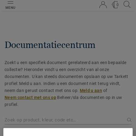
0
MENU
Documentatiecentrum
Zoekt u een specifiek document gerelateerd aan een bepaalde
collectie? Hieronder vindt u een overzicht van al onze
documenten. U kan steeds documenten opslaan op uw Tarkett
profiel: Meld u aan. Indien u een document niet terug vindt,
neem dan gerust contact met ons op.
Meld u aan
of
Neem contact met ons op
Beheer/sla documenten op in uw
profiel.