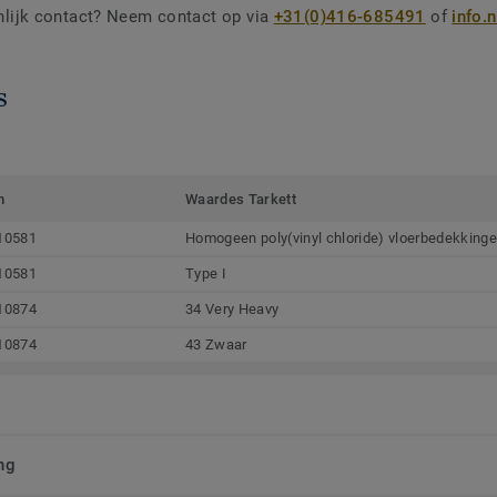
nlijk contact? Neem contact op via
+31(0)416-685491
of
info.
s
m
Waardes Tarkett
10581
Homogeen poly(vinyl chloride) vloerbedekking
10581
Type I
10874
34 Very Heavy
10874
43 Zwaar
ng