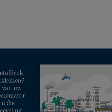
etafdruk
rkleinen?
e van uw
calculator
 u die
ecycling