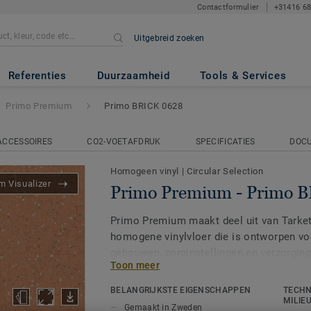
Contactformulier
+31416 6
Uitgebreid zoeken
 Primo BRICK 0628
Referenties
Duurzaamheid
Tools & Services
Primo Premium
Primo BRICK 0628
ACCESSOIRES
CO2-VOETAFDRUK
SPECIFICATIES
DOC
Homogeen vinyl
|
Circular Selection
 Visualizer
Primo Premium - Primo 
Primo Premium maakt deel uit van Tarke
homogene vinylvloer die is ontworpen vo
gebouwen, zorginstellingen en verzorgin
Toon meer
Het palet van de Premium Range bestaat u
BELANGRIJKSTE EIGENSCHAPPEN
TECHN
over twee designvarianten: Eclipse Pre
MILIE
Gemaakt in Zweden