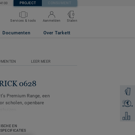
PROJECT
CONSUMENT
84100
0
Stalen
Services & tools
Aanmelden
Documenten
Over Tarkett
UMENTEN
LEER MEER
BRICK 0628
Ontvang
tt’s Premium Range, een
or scholen, openbare
€
Ontvang
gshuizen.
Voeg to
it 86 kleuren, verdeeld
ISCHE EN
mium en Primo Premium.
USPECIFICATIES