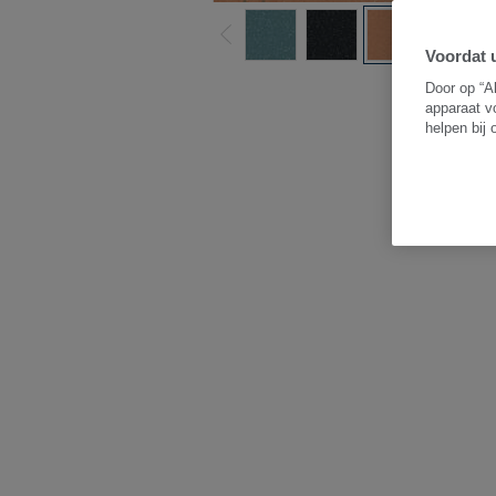
Voordat u
B
Door op “A
apparaat v
helpen bij