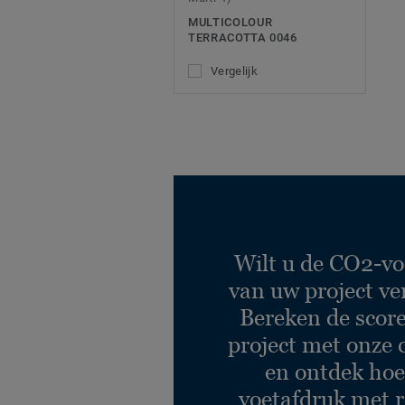
MULTICOLOUR
TERRACOTTA 0046
Vergelijk
Wilt u de CO2-vo
van uw project ve
Bereken de scor
project met onze 
en ontdek hoe
voetafdruk met r