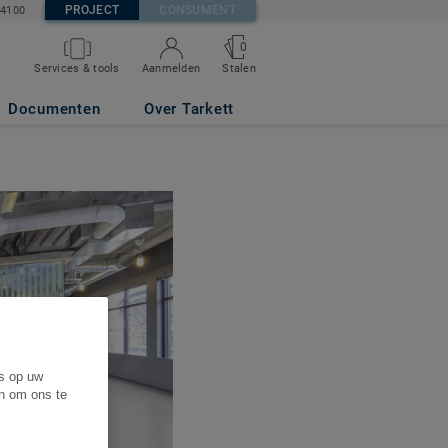
PROJECT
CONSUMENT
84100
0
Services & tools
Aanmelden
Stalen
Documenten
Over Tarkett
es op uw
en om ons te