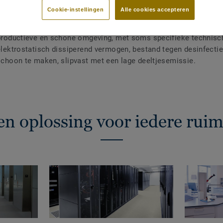
Cookie-instellingen
Alle cookies accepteren
n Industrie en Life Science, duurzame, veerkrachtige en veilige 
productieve en schone omgeving, met soms specifieke technisc
elektrostatisch dissiperend vermogen, bestand tegen desinfecti
schoon te maken, slipvast met een lage deeltjesemissie.
en oplossing voor iedere ruim