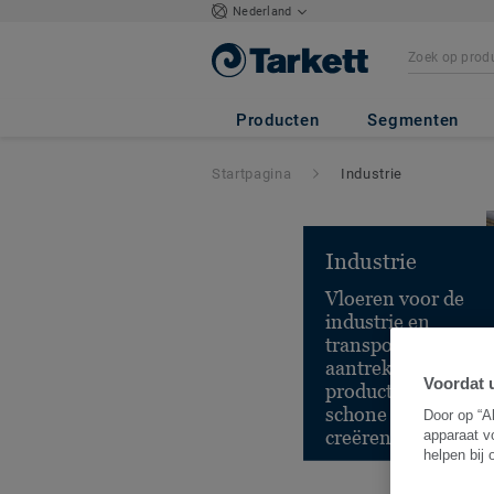
Nederland
Producten
Segmenten
Startpagina
Industrie
Industrie
Vloeren voor de
industrie en
transport, om
aantrekkelijke,
Voordat u
productieve en
schone ruimtes te
Door op “A
creëren.
apparaat v
helpen bij