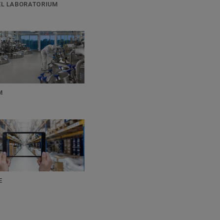
EL LABORATORIUM
M
E