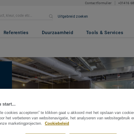
Contactformulier
+31416 6
Uitgebreid zoeken
Referenties
Duurzaamheid
Tools & Services
 start...
lle cookies accepteren” te klikken gaat u akkoord met het opslaan van cooki
oor het verbeteren van websitenavigatie, het analyseren van websitegebruik 
 onze marketingprojecten.
Cookiebeleid