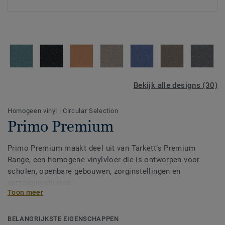
Bekijk alle designs (30)
Homogeen vinyl
|
Circular Selection
Primo Premium
Primo Premium maakt deel uit van Tarkett’s Premium
Range, een homogene vinylvloer die is ontworpen voor
scholen, openbare gebouwen, zorginstellingen en
verzorgingshuizen.
Toon meer
Het palet van de Premium Range bestaat uit 86 kleuren,
verdeeld over twee designvarianten: Eclipse Premium en
BELANGRIJKSTE EIGENSCHAPPEN