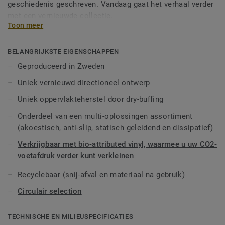
geschiedenis geschreven. Vandaag gaat het verhaal verder
met een vernieuwde collectie.
Toon meer
Met een nieuw design en een uitgebreid kleurenpalet is de
collectie geïnspireerd op de zachte wassingen en
BELANGRIJKSTE EIGENSCHAPPEN
doorschijnende, dekkende kwaliteit van aquarelverf. iQ
Geproduceerd in Zweden
Optima heeft een vernieuwd richtingseffect met
Uniek vernieuwd directioneel ontwerp
doorschijnende chips, exclusief voor Tarkett, dat nu
verkrijgbaar is in 3 patronen en 55 kleuren.
Uniek oppervlakteherstel door dry-buffing
Onderdeel van een multi-oplossingen assortiment
iQ Optima staat bekend om zijn unieke iQ dry-buffing
(akoestisch, anti-slip, statisch geleidend en dissipatief)
oppervlakrestauratie, een onderhoudsmethodiek die de
levensduur verlengt en een onovertroffen duurzaamheid
Verkrijgbaar met bio-attributed vinyl, waarmee u uw CO2-
biedt.
voetafdruk verder kunt verkleinen
iQ Optima is speciaal ontworpen om te worden gebruikt in
Recyclebaar (snij-afval en materiaal na gebruik)
kleurencombinaties met onze iQ Granit en iQ Eminent
Circulair selection
collecties, en is verkrijgbaar in een Acoustic versie voor
alle 55 kleuren en kan worden gecombineerd met onze iQ
TECHNISCHE EN MILIEUSPECIFICATIES
technische assortimenten die antislip, statische