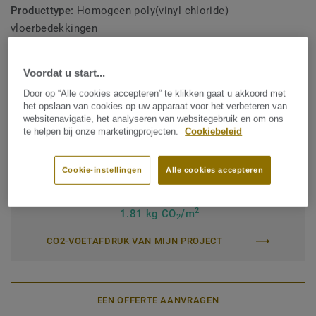
geleidende en dissipatieve eigenschappen hebben.
Producttype:
Homogeen poly(vinyl chloride)
vloerbedekkingen
De serie wordt geproduceerd in Zweden, is wereldwijd
Inhoud bindmiddel:
Type I
erkend voor duurzame prestaties, gemaakt van
verantwoorde materialen en recyclebaar (afval en na
Voordat u start...
Commerciële classificatie:
34 Very Heavy
gebruik) met ons ReStart®-programma.
Door op “Alle cookies accepteren” te klikken gaat u akkoord met
Industriële classificatie:
43 Zwaar
het opslaan van cookies op uw apparaat voor het verbeteren van
websitenavigatie, het analyseren van websitegebruik en om ons
Oppervlaktebehandeling:
New iQ PUR
te helpen bij onze marketingprojecten.
Cookiebeleid
Rol (1 ref.)
Cookie-instellingen
Alle cookies accepteren
Totale CO2-voetafdruk (end-of-life recycling)
2
1.81 kg CO
/m
2
CO2-VOETAFDRUK VAN MIJN PROJECT
EEN OFFERTE AANVRAGEN