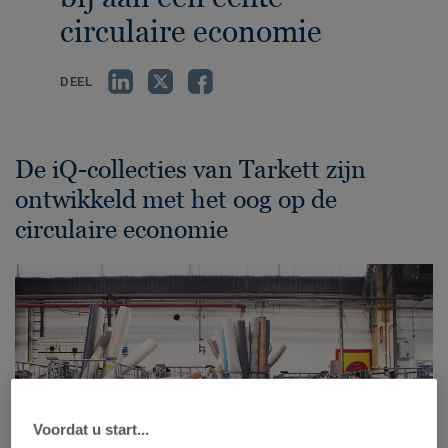
circulaire economie
DEEL
De iQ-collecties van Tarkett zijn
ontwikkeld met het oog op de
circulaire economie
Voordat u start...