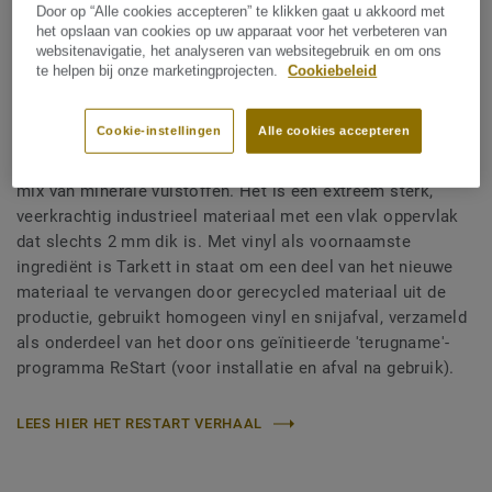
Door op “Alle cookies accepteren” te klikken gaat u akkoord met
het opslaan van cookies op uw apparaat voor het verbeteren van
websitenavigatie, het analyseren van websitegebruik en om ons
te helpen bij onze marketingprojecten.
Cookiebeleid
Cookie-instellingen
Alle cookies accepteren
De iQ-vloer is een homogene vinylvoer gemaakt van
ftalaatvrije weekmakers en een zorgvuldig geselecteerde
mix van minerale vulstoffen. Het is een extreem sterk,
veerkrachtig industrieel materiaal met een vlak oppervlak
dat slechts 2 mm dik is. Met vinyl als voornaamste
ingrediënt is Tarkett in staat om een deel van het nieuwe
materiaal te vervangen door gerecycled materiaal uit de
productie, gebruikt homogeen vinyl en snijafval, verzameld
als onderdeel van het door ons geïnitieerde 'terugname'-
programma ReStart (voor installatie en afval na gebruik).
LEES HIER HET RESTART VERHAAL