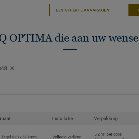
en recyclebaar (afval en na gebruik) met
EEN OFFERTE AANVRAGEN
programma.
iQ OPTIMA die aan uw wense
848
rmaat
Installatie
Verpakking
5,2 m² per doos
Tegel 610 x 610 mm
Volledig verlijmd