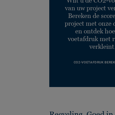
Wilt u de CO2-vo
van uw project ve
Bereken de scor
project met onze 
en ontdek hoe
voetafdruk met r
verkleint
CO2-VOETAFDRUK BERE
Recycling. Goed in 