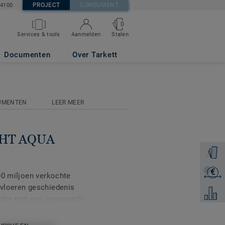
PROJECT
CONSUMENT
84100
0
Stalen
Services & tools
Aanmelden
Documenten
Over Tarkett
UMENTEN
LEER MEER
GHT AQUA
Ontvang
€
Ontvang
00 miljoen verkochte
 vloeren geschiedenis
Voeg to
rder met een vernieuwde