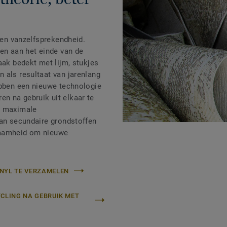
 een vanzelfsprekendheid.
len aan het einde van de
aak bedekt met lijm, stukjes
 als resultaat van jarenlang
ebben een nieuwe technologie
n na gebruik uit elkaar te
n maximale
van secundaire grondstoffen
zaamheid om nieuwe
NYL TE VERZAMELEN
YCLING NA GEBRUIK MET