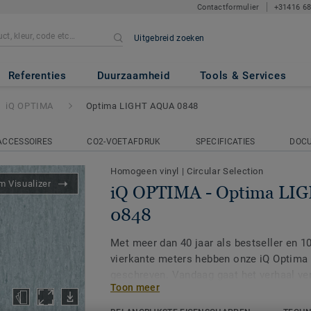
Contactformulier
+31416 6
Uitgebreid zoeken
tima LIGHT AQUA 0848
Referenties
Duurzaamheid
Tools & Services
iQ OPTIMA
Optima LIGHT AQUA 0848
ACCESSOIRES
CO2-VOETAFDRUK
SPECIFICATIES
DOC
Homogeen vinyl
|
Circular Selection
 Visualizer
iQ OPTIMA - Optima LI
0848
Met meer dan 40 jaar als bestseller en 1
vierkante meters hebben onze iQ Optima
geschreven. Vandaag gaat het verhaal ve
Toon meer
collectie.