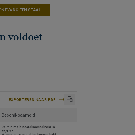
 ons ReStart®-
ONTVANG EEN STAAL
n voldoet
EXPORTEREN NAAR PDF
Beschikbaarheid
De minimale bestelhoeveelheid is
36,4 m²
Minimum te bestellen hoeveelheid