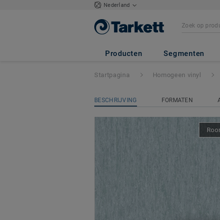
Nederland
iQ OPTIMA
- Op
Producten
Segmenten
Startpagina
Homogeen vinyl
BESCHRIJVING
FORMATEN
Room