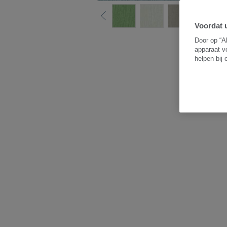
Voordat u
B
Door op “A
apparaat v
helpen bij