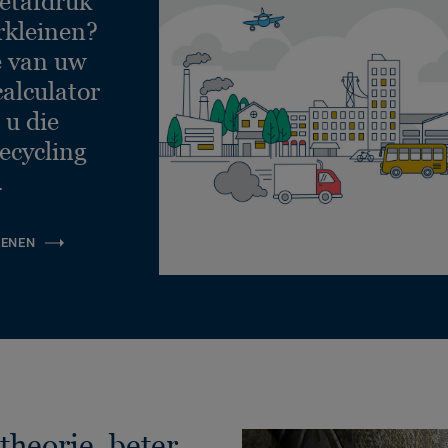
etafdruk
rkleinen?
e van uw
calculator
 u die
ecycling
.
KENEN
theorie, beter