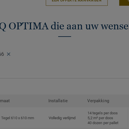
EEN OFFERTE AANVRAGEN
programma.
iQ OPTIMA die aan uw wense
66
rmaat
Installatie
Verpakking
14 tegels per doos
Tegel 610 x 610 mm
Volledig verlijmd
5,2 m² per doos
40 dozen per pallet