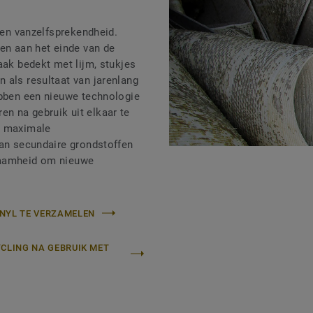
 een vanzelfsprekendheid.
len aan het einde van de
aak bedekt met lijm, stukjes
 als resultaat van jarenlang
ebben een nieuwe technologie
n na gebruik uit elkaar te
n maximale
van secundaire grondstoffen
zaamheid om nieuwe
NYL TE VERZAMELEN
YCLING NA GEBRUIK MET