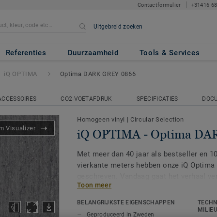
Contactformulier
+31416 6
Uitgebreid zoeken
tima DARK GREY 0866
Referenties
Duurzaamheid
Tools & Services
iQ OPTIMA
Optima DARK GREY 0866
ACCESSOIRES
CO2-VOETAFDRUK
SPECIFICATIES
DOC
Homogeen vinyl
|
Circular Selection
 Visualizer
iQ OPTIMA - Optima DA
Met meer dan 40 jaar als bestseller en 1
vierkante meters hebben onze iQ Optima
geschreven. Vandaag gaat het verhaal ve
Toon meer
collectie.
BELANGRIJKSTE EIGENSCHAPPEN
TECHN
Met een nieuw design en een uitgebreid k
MILIE
Geproduceerd in Zweden