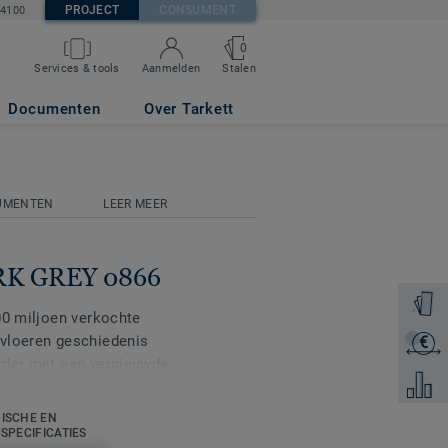
PROJECT
CONSUMENT
84100
0
Stalen
Services & tools
Aanmelden
Documenten
Over Tarkett
UMENTEN
LEER MEER
RK GREY 0866
Ontvang
00 miljoen verkochte
 vloeren geschiedenis
€
Ontvang
rder met een vernieuwde
Voeg to
ISCHE EN
leurenpalet is de
USPECIFICATIES