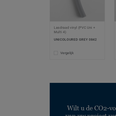
Lasdraad vinyl (PVC Uni +
Multi 4)
UNICOLOURED GREY 0842
Vergelijk
Wilt u de CO2-vo
van uw project ve