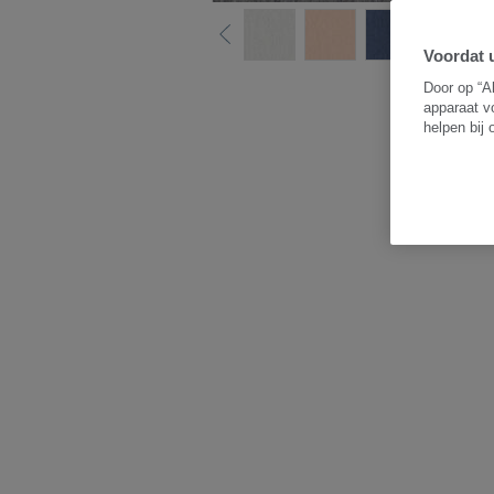
Voordat u
B
Door op “A
apparaat v
helpen bij