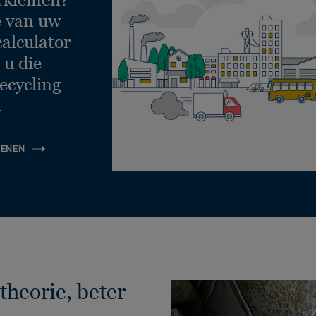
e van uw
calculator
 u die
ecycling
.
KENEN
theorie, beter