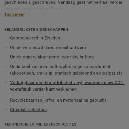
geschiedenis geschreven. Vandaag gaat het verhaal verder
met een vernieuwde collectie.
Toon meer
Met een nieuw design en een uitgebreid kleurenpalet is de
collectie geïnspireerd op de zachte wassingen en
BELANGRIJKSTE EIGENSCHAPPEN
doorschijnende, dekkende kwaliteit van aquarelverf. iQ
Geproduceerd in Zweden
Optima heeft een vernieuwd richtingseffect met
Uniek vernieuwd directioneel ontwerp
doorschijnende chips, exclusief voor Tarkett, dat nu
verkrijgbaar is in 3 patronen en 55 kleuren.
Uniek oppervlakteherstel door dry-buffing
Onderdeel van een multi-oplossingen assortiment
iQ Optima staat bekend om zijn unieke iQ dry-buffing
(akoestisch, anti-slip, statisch geleidend en dissipatief)
oppervlakrestauratie, een onderhoudsmethodiek die de
levensduur verlengt en een onovertroffen duurzaamheid
Verkrijgbaar met bio-attributed vinyl, waarmee u uw CO2-
biedt.
voetafdruk verder kunt verkleinen
iQ Optima is speciaal ontworpen om te worden gebruikt in
Recyclebaar (snij-afval en materiaal na gebruik)
kleurencombinaties met onze iQ Granit en iQ Eminent
Circulair selection
collecties, en is verkrijgbaar in een Acoustic versie voor
alle 55 kleuren en kan worden gecombineerd met onze iQ
TECHNISCHE EN MILIEUSPECIFICATIES
technische assortimenten die antislip, statische