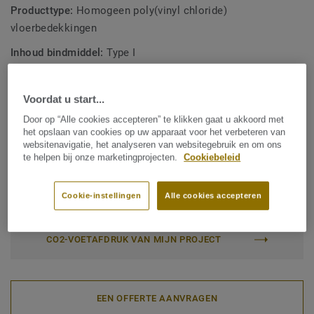
geleidende en dissipatieve eigenschappen hebben.
Producttype:
Homogeen poly(vinyl chloride)
vloerbedekkingen
De serie wordt geproduceerd in Zweden, is wereldwijd
Inhoud bindmiddel:
Type I
erkend voor duurzame prestaties, gemaakt van
verantwoorde materialen en recyclebaar (afval en na
Commerciële classificatie:
34 Very Heavy
gebruik) met ons ReStart®-programma.
Voordat u start...
Industriële classificatie:
43 Zwaar
Door op “Alle cookies accepteren” te klikken gaat u akkoord met
Oppervlaktebehandeling:
New iQ PUR
het opslaan van cookies op uw apparaat voor het verbeteren van
websitenavigatie, het analyseren van websitegebruik en om ons
Rol (1 ref.)
Tegel (1 ref.)
te helpen bij onze marketingprojecten.
Cookiebeleid
Cookie-instellingen
Alle cookies accepteren
Totale CO2-voetafdruk (end-of-life recycling)
2
1.81 kg CO
/m
2
CO2-VOETAFDRUK VAN MIJN PROJECT
EEN OFFERTE AANVRAGEN