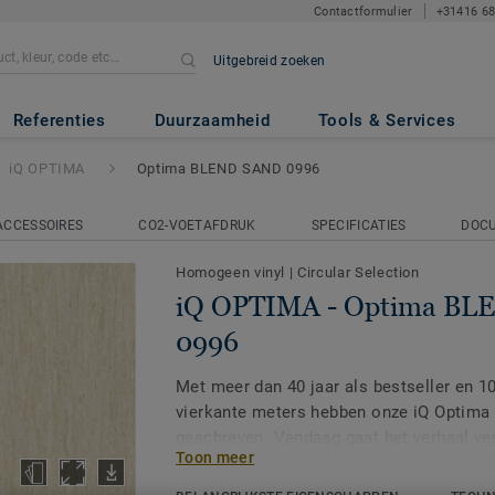
Contactformulier
+31416 6
Uitgebreid zoeken
tima BLEND SAND 0996
Referenties
Duurzaamheid
Tools & Services
iQ OPTIMA
Optima BLEND SAND 0996
ACCESSOIRES
CO2-VOETAFDRUK
SPECIFICATIES
DOC
Homogeen vinyl
|
Circular Selection
iQ OPTIMA - Optima B
0996
Met meer dan 40 jaar als bestseller en 1
vierkante meters hebben onze iQ Optima
geschreven. Vandaag gaat het verhaal ve
Toon meer
collectie.