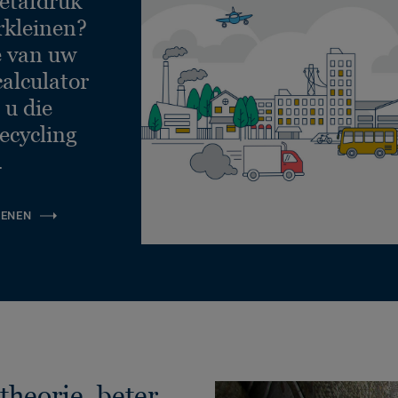
etafdruk
rkleinen?
e van uw
calculator
 u die
ecycling
.
KENEN
theorie, beter