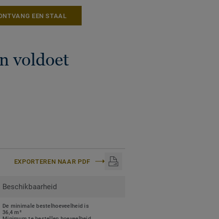
 ons ReStart®-
ONTVANG EEN STAAL
n voldoet
EXPORTEREN NAAR PDF
Beschikbaarheid
De minimale bestelhoeveelheid is
36,4 m²
Minimum te bestellen hoeveelheid