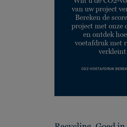
Wilt u de CO2-vo
van uw project ve
Bereken de scor
project met onze 
en ontdek hoe
voetafdruk met r
verkleint
CO2-VOETAFDRUK BERE
Recycling. Goed in 