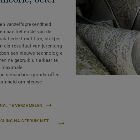
 een vanzelfsprekendheid.
len aan het einde van de
aak bedekt met lijm, stukjes
 als resultaat van jarenlang
ebben een nieuwe technologie
n na gebruik uit elkaar te
n maximale
van secundaire grondstoffen
zaamheid om nieuwe
NYL TE VERZAMELEN
YCLING NA GEBRUIK MET