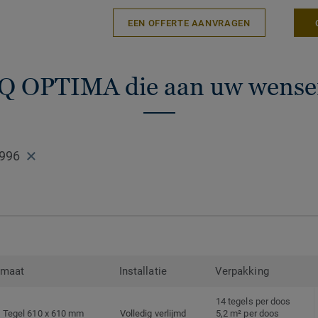
en recyclebaar (afval en na gebruik) met
EEN OFFERTE AANVRAGEN
programma.
iQ OPTIMA die aan uw wense
996
rmaat
Installatie
Verpakking
14 tegels per doos
Tegel 610 x 610 mm
Volledig verlijmd
5,2 m² per doos