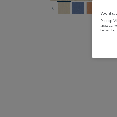
Voordat u
B
Door op “A
apparaat v
helpen bij