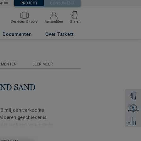
PROJECT
CONSUMENT
84100
0
Stalen
Services & tools
Aanmelden
Documenten
Over Tarkett
UMENTEN
LEER MEER
LEND SAND
Ontvang
€
Ontvang
00 miljoen verkochte
 vloeren geschiedenis
Voeg to
rder met een vernieuwde