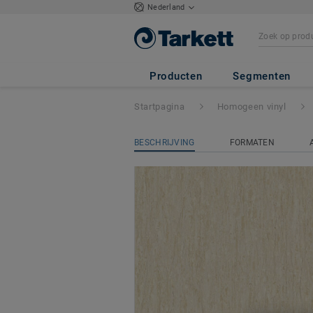
Nederland
iQ OPTIMA
- Op
Producten
Segmenten
Startpagina
Homogeen vinyl
BESCHRIJVING
FORMATEN