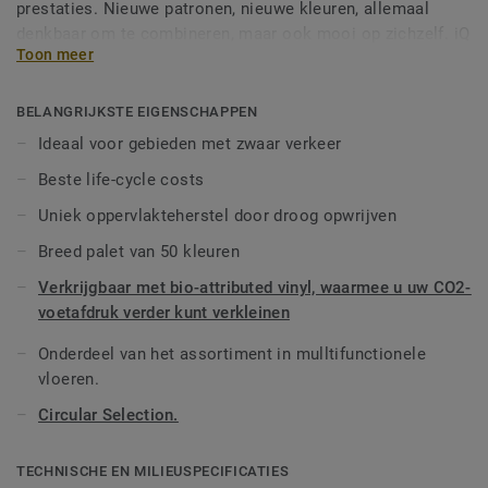
prestaties. Nieuwe patronen, nieuwe kleuren, allemaal
denkbaar om te combineren, maar ook mooi op zichzelf. iQ
Toon meer
Granit biedt zowel extreme duurzaamheid als superieure
vlekbestendigheid en slijtvastheid voor alle gebieden met
zwaar verkeer. Dure schoonmaakmiddelen of in de was
BELANGRIJKSTE EIGENSCHAPPEN
zetten is niet nodig, eenvoudig droog opwrijven is genoeg
Ideaal voor gebieden met zwaar verkeer
om het oorspronkelijke uiterlijk van deze vloer te
Beste life-cycle costs
herstellen. Dankzij diverse formaten en bijpassende
accessoires - waaronder akoestische, statisch-dissipatieve
Uniek oppervlakteherstel door droog opwrijven
en slipbestendige vloeren - is iQ Granit een echt
Breed palet van 50 kleuren
multifunctioneel aanbod.
Verkrijgbaar met bio-attributed vinyl, waarmee u uw CO2-
Deze collectie maakt deel uit van onze
Circular Selection.
voetafdruk verder kunt verkleinen
Onderdeel van het assortiment in mulltifunctionele
vloeren.
Circular Selection.
TECHNISCHE EN MILIEUSPECIFICATIES