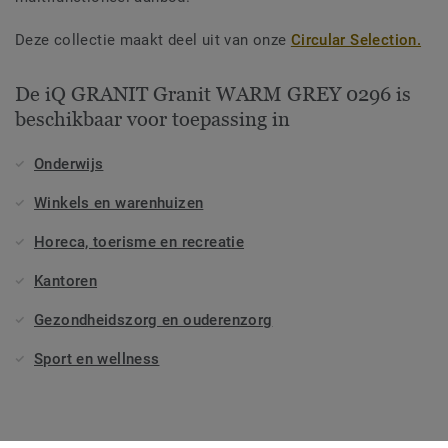
Deze collectie maakt deel uit van onze
Circular Selection.
De iQ GRANIT Granit WARM GREY 0296 is
beschikbaar voor toepassing in
Onderwijs
Winkels en warenhuizen
Horeca, toerisme en recreatie
Kantoren
Gezondheidszorg en ouderenzorg
Sport en wellness