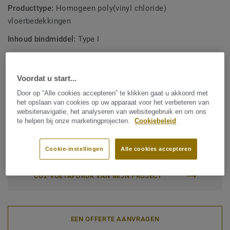
Producttype:
Homogeen poly(vinyl chloride)
vloerbedekkingen
Inhoud bindmiddel:
Type I
Commerciële classificatie:
34 Very Heavy
Industriële classificatie:
43 Zwaar
Voordat u start...
Oppervlaktebehandeling:
New iQ PUR
Door op “Alle cookies accepteren” te klikken gaat u akkoord met
het opslaan van cookies op uw apparaat voor het verbeteren van
Rol (1 ref.)
Tegel (1 ref.)
websitenavigatie, het analyseren van websitegebruik en om ons
te helpen bij onze marketingprojecten.
Cookiebeleid
Totale CO2-voetafdruk (end-of-life recycling)
Cookie-instellingen
Alle cookies accepteren
2
1.81 kg CO
/m
2
CO2-VOETAFDRUK VAN MIJN PROJECT
EEN OFFERTE AANVRAGEN