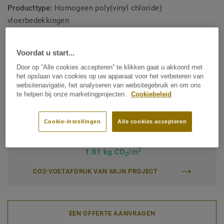
Producttype:
Homogeen poly(vinyl chloride)
vloerbedekkingen
Inhoud bindmiddel:
Type I
Voordat u start...
Commerciële classificatie:
34 Very Heavy
Door op “Alle cookies accepteren” te klikken gaat u akkoord met
Industriële classificatie:
43 Zwaar
het opslaan van cookies op uw apparaat voor het verbeteren van
websitenavigatie, het analyseren van websitegebruik en om ons
Oppervlaktebehandeling:
New iQ PUR
te helpen bij onze marketingprojecten.
Cookiebeleid
Rol (1 ref.)
Tegel (1 ref.)
Cookie-instellingen
Alle cookies accepteren
Totale CO2-voetafdruk (end-of-life recycling)
2
1.81 kg CO
/m
2
CO2-VOETAFDRUK VAN MIJN PROJECT
EEN OFFERTE AANVRAGEN