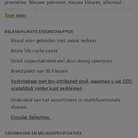
prestaties. Nieuwe patronen, nieuwe kleuren, allemaal
denkbaar om te combineren, maar ook mooi op zichzelf. iQ
Toon meer
Granit biedt zowel extreme duurzaamheid als superieure
vlekbestendigheid en slijtvastheid voor alle gebieden met
zwaar verkeer. Dure schoonmaakmiddelen of in de was
BELANGRIJKSTE EIGENSCHAPPEN
zetten is niet nodig, eenvoudig droog opwrijven is genoeg
Ideaal voor gebieden met zwaar verkeer
om het oorspronkelijke uiterlijk van deze vloer te
Beste life-cycle costs
herstellen. Dankzij diverse formaten en bijpassende
accessoires - waaronder akoestische, statisch-dissipatieve
Uniek oppervlakteherstel door droog opwrijven
en slipbestendige vloeren - is iQ Granit een echt
Breed palet van 50 kleuren
multifunctioneel aanbod.
Verkrijgbaar met bio-attributed vinyl, waarmee u uw CO2-
Deze collectie maakt deel uit van onze
Circular Selection.
voetafdruk verder kunt verkleinen
Onderdeel van het assortiment in mulltifunctionele
vloeren.
Circular Selection.
TECHNISCHE EN MILIEUSPECIFICATIES