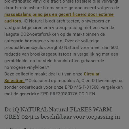
bio-attributed vinyl die traditionele fossiele olie vervangt
door hernieuwbare biomassa – geproduceerd volgens de
massabalans principes en gecertificeerd door externe
auditors
. iQ Natural biedt architecten, ontwerpers en
vastgoedeigenaren een vloeroplossing met een van de
laagste CO2-voetafdrukken op de markt binnen de
categorie homogene vloeren. Over de volledige
productlevenscyclus zorgt iQ Natural voor meer dan 60%
reductie van broeikasgasuitstoot in vergelijking met een
gemiddelde, op fossiele brandstoffen gebaseerde
homogene vinylvloer.*
Deze collectie maakt deel uit van onze
Circular
Selection.
**Gebaseerd op modules A, C en D (levenscyclus
zonder onderhoud) voor onze EPD n°S-P-01508, vergeleken
met de generieke EPD ERF20180176-CCI1-EN.
De iQ NATURAL Natural FLAKES WARM
GREY 0241 is beschikbaar voor toepassing in