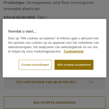
Producttype:
Homogeneous vinyl floor covering with
renewable plasticizer
Inhoud bindmiddel:
Type I
Commerciële classificatie:
34 Very Heavy
Voordat u start...
Industriële classificatie:
43 Zwaar
Door op “Alle cookies accepteren” te klikken gaat u akkoord met
Oppervlaktebehandeling:
New iQ PUR
het opslaan van cookies op uw apparaat voor het verbeteren van
websitenavigatie, het analyseren van websitegebruik en om ons
Rol (1 ref.)
Tegel (1 ref.)
te helpen bij onze marketingprojecten.
Cookiebeleid
Cookie-instellingen
Alle cookies accepteren
Totale CO2-voetafdruk (end-of-life recycling)
2
3.09 kg CO
/m
2
CO2-VOETAFDRUK VAN MIJN PROJECT
EEN OFFERTE AANVRAGEN