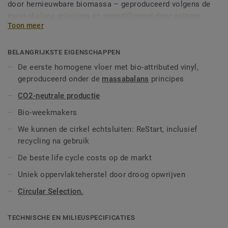
door hernieuwbare biomassa – geproduceerd volgens de
massabalans principes en gecertificeerd door externe
Toon meer
auditors
. iQ Natural biedt architecten, ontwerpers en
vastgoedeigenaren een vloeroplossing met een van de
laagste CO2-voetafdrukken op de markt binnen de
BELANGRIJKSTE EIGENSCHAPPEN
categorie homogene vloeren. Over de volledige
De eerste homogene vloer met bio-attributed vinyl,
productlevenscyclus zorgt iQ Natural voor meer dan 60%
geproduceerd onder de
massabalans
principes
reductie van broeikasgasuitstoot in vergelijking met een
CO2-neutrale productie
gemiddelde, op fossiele brandstoffen gebaseerde
homogene vinylvloer.*
Bio-weekmakers
Deze collectie maakt deel uit van onze
Circular
We kunnen de cirkel echtsluiten: ReStart, inclusief
Selection.
**Gebaseerd op modules A, C en D (levenscyclus
recycling na gebruik
zonder onderhoud) voor onze EPD n°S-P-01508, vergeleken
met de generieke EPD ERF20180176-CCI1-EN.
De beste life cycle costs op de markt
Uniek oppervlakteherstel door droog opwrijven
Circular Selection.
TECHNISCHE EN MILIEUSPECIFICATIES