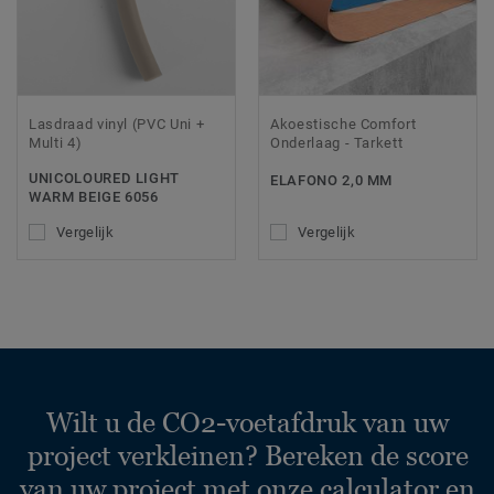
Lasdraad vinyl (PVC Uni +
Akoestische Comfort
Multi 4)
Onderlaag - Tarkett
UNICOLOURED LIGHT
ELAFONO 2,0 MM
WARM BEIGE 6056
Vergelijk
Vergelijk
Wilt u de CO2-voetafdruk van uw
project verkleinen? Bereken de score
van uw project met onze calculator en