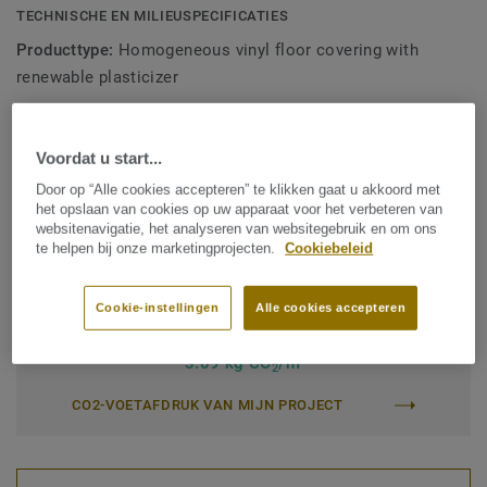
TECHNISCHE EN MILIEUSPECIFICATIES
Producttype:
Homogeneous vinyl floor covering with
renewable plasticizer
Inhoud bindmiddel:
Type I
Commerciële classificatie:
34 Very Heavy
Voordat u start...
Industriële classificatie:
43 Zwaar
Door op “Alle cookies accepteren” te klikken gaat u akkoord met
het opslaan van cookies op uw apparaat voor het verbeteren van
Oppervlaktebehandeling:
New iQ PUR
websitenavigatie, het analyseren van websitegebruik en om ons
te helpen bij onze marketingprojecten.
Cookiebeleid
Rol (1 ref.)
Tegel (1 ref.)
Cookie-instellingen
Alle cookies accepteren
Totale CO2-voetafdruk (end-of-life recycling)
2
3.09 kg CO
/m
2
CO2-VOETAFDRUK VAN MIJN PROJECT