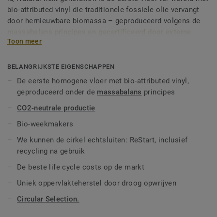
bio-attributed vinyl die traditionele fossiele olie vervangt
door hernieuwbare biomassa – geproduceerd volgens de
massabalans principes en gecertificeerd door externe
Toon meer
auditors
. iQ Natural biedt architecten, ontwerpers en
vastgoedeigenaren een vloeroplossing met een van de
laagste CO2-voetafdrukken op de markt binnen de
BELANGRIJKSTE EIGENSCHAPPEN
categorie homogene vloeren. Over de volledige
De eerste homogene vloer met bio-attributed vinyl,
productlevenscyclus zorgt iQ Natural voor meer dan 60%
geproduceerd onder de
massabalans
principes
reductie van broeikasgasuitstoot in vergelijking met een
CO2-neutrale productie
gemiddelde, op fossiele brandstoffen gebaseerde
homogene vinylvloer.*
Bio-weekmakers
Deze collectie maakt deel uit van onze
Circular
We kunnen de cirkel echtsluiten: ReStart, inclusief
Selection.
**Gebaseerd op modules A, C en D (levenscyclus
recycling na gebruik
zonder onderhoud) voor onze EPD n°S-P-01508, vergeleken
met de generieke EPD ERF20180176-CCI1-EN.
De beste life cycle costs op de markt
Uniek oppervlakteherstel door droog opwrijven
Circular Selection.