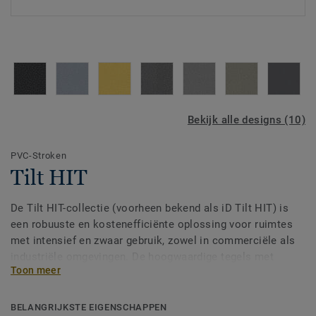
Bekijk alle designs (10)
PVC-Stroken
Tilt HIT
De Tilt HIT-collectie (voorheen bekend als iD Tilt HIT) is
een robuuste en kostenefficiënte oplossing voor ruimtes
met intensief en zwaar gebruik, zowel in commerciële als
industriële omgevingen. De hoogwaardige tegels met
Toon meer
interlocksysteem zijn snel en eenvoudig te installeren op
vrijwel elke bestaande vloer. Dit beperkt de stilstand van
bedrijfsactiviteiten en maakt Tilt HIT tot een waardevolle
BELANGRIJKSTE EIGENSCHAPPEN