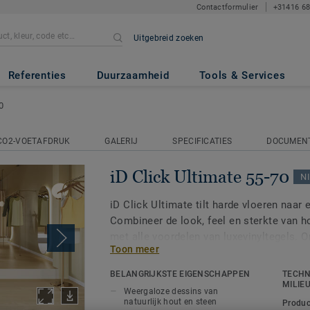
Contactformulier
+31416 6
Uitgebreid zoeken
 55-70
Referenties
Duurzaamheid
Tools & Services
0
CO2-VOETAFDRUK
GALERIJ
SPECIFICATIES
DOCUMEN
iD Click Ultimate 55-70
N
iD Click Ultimate tilt harde vloeren naar
Combineer de look, feel en sterkte van h
met alle voordelen van luxevinyltegels. 
Toon meer
eenvoudig te plaatsen is op zo goed als a
op keramische tegels, voldoet u in een m
BELANGRIJKSTE EIGENSCHAPPEN
TECHN
vereisten van uw klanten en projecten.
MILIE
Weergaloze dessins van
natuurlijk hout en steen
Produc