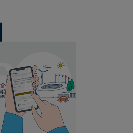
3 tegels per doos
Klik
1,382 m² per doos
54 dozen per pallet
3 tegels per doos
Klik
1,382 m² per doos
54 dozen per pallet
3 planken per doos
Klik
1,094 m² per doos
69 dozen per pallet