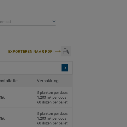
 we in hoge definitie
lingen.
ormaat
onaliseringsopties: iD
n in huis.
EXPORTEREN NAAR PDF
Installatie
Verpakking
5 planken per doos
Klik
1,203 m² per doos
60 dozen per pallet
5 planken per doos
Klik
1,203 m² per doos
60 dozen per pallet