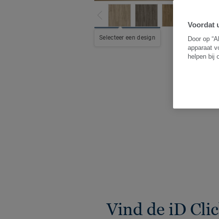
Voordat u
B
Selecteer een design
Door op “A
apparaat v
helpen bij
Vind de iD Cli