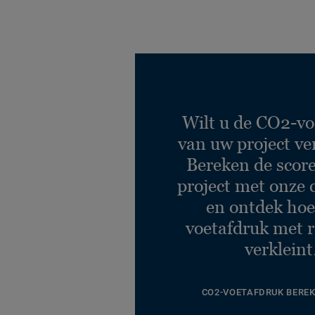
Composite COOL GREY
Ref. 260010006
Composite COOL GREY
Ref. 260019006
Contemporary Oak
Wilt u de CO2-vo
GREGE
van uw project ve
Ref. 260013007
Bereken de scor
project met onze 
en ontdek hoe
voetafdruk met r
verkleint
CO2-VOETAFDRUK BERE