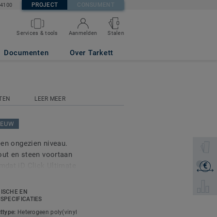
PROJECT
CONSUMENT
84100
0
Stalen
Services & tools
Aanmelden
Documenten
Over Tarkett
TEN
LEER MEER
IEUW
 een ongezien niveau.
Selectee
out en steen voortaan
Omdat iD Click Ultimate
€
Ontvang
lle oppervlakken, zelfs
Selecte
um van tijd aan de
ISCHE EN
USPECIFICATIES
ttype:
Heterogeen poly(vinyl