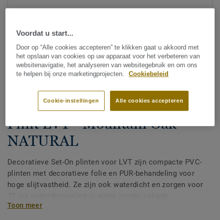
Voordat u start...
Door op “Alle cookies accepteren” te klikken gaat u akkoord met
het opslaan van cookies op uw apparaat voor het verbeteren van
websitenavigatie, het analyseren van websitegebruik en om ons
te helpen bij onze marketingprojecten.
Cookiebeleid
Bekijk alle designs (200)
Cookie-instellingen
Alle cookies accepteren
Afwerking
|
Plinten
Plint LVT - Mountain Oak
NATURAL
Decoratieve Set-On plinten voor LVT zijn compacte PVC-
plinten met decoratieve folie en PUR-behandeling voor
hoge slijtvastheid. Ze zijn ook waterdicht en zorgen voor
72 uur onderdompeling in water zonder schade.
Toon meer
Verkrijgbaar in 2 hoogtes 60 mm en 80 mm (Ultimate-
assortiment) en in bijpassende kleuren voor een perfecte