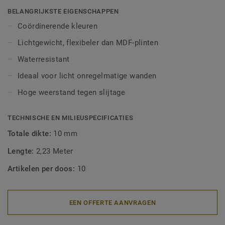
afwerking. Decoratieve set-on plinten zijn geschikt voor
BELANGRIJKSTE EIGENSCHAPPEN
alle LVT-vloeren (Glue-Down, Click en Loose-Lay).
Coördinerende kleuren
Lichtgewicht, flexibeler dan MDF-plinten
Waterresistant
Ideaal voor licht onregelmatige wanden
Hoge weerstand tegen slijtage
TECHNISCHE EN MILIEUSPECIFICATIES
Totale dikte:
10 mm
Lengte:
2,23 Meter
Artikelen per doos:
10
EEN OFFERTE AANVRAGEN