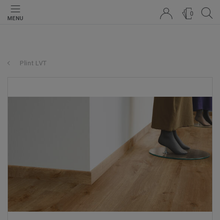
0
MENU
Plint LVT