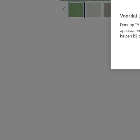
Voordat u
B
Door op “A
apparaat v
helpen bij