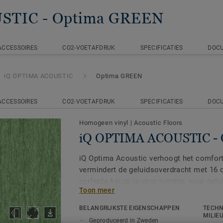
USTIC
- Optima GREEN
ACCESSOIRES
CO2-VOETAFDRUK
SPECIFICATIES
DOC
iQ OPTIMA ACOUSTIC
Optima GREEN
ACCESSOIRES
CO2-VOETAFDRUK
SPECIFICATIES
DOC
Homogeen vinyl
|
Acoustic Floors
iQ OPTIMA ACOUSTIC -
iQ Optima Acoustic verhoogt het comfort
vermindert de geluidsoverdracht met 16 
perfecte keuze is voor ruimtes waar gelui
Toon meer
De akoestische productoptie op aanvraag
BELANGRIJKSTE EIGENSCHAPPEN
TECHN
nieuwe 55 kleuren van iQ Optima.
MILIE
Geproduceerd in Zweden