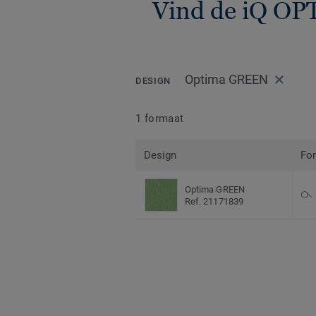
Vind de iQ OP
Optima GREEN
DESIGN
1 formaat
Design
Fo
Optima GREEN
Ref. 21171839