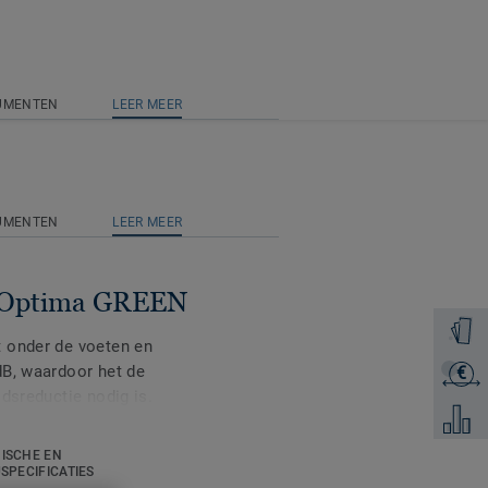
UMENTEN
LEER MEER
UMENTEN
LEER MEER
 Optima GREEN
Ontvang
 onder de voeten en
dB, waardoor het de
€
Ontvang
dsreductie nodig is.
Voeg to
 is beschikbaar op alle
ISCHE EN
USPECIFICATIES