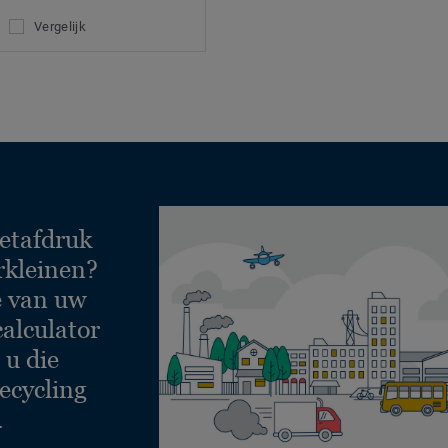
Vergelijk
etafdruk
rkleinen?
e van uw
calculator
 u die
ecycling
.