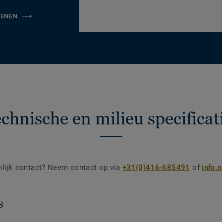
KENEN
chnische en milieu specificat
nlijk contact? Neem contact op via
+31(0)416-685491
of
info.
s