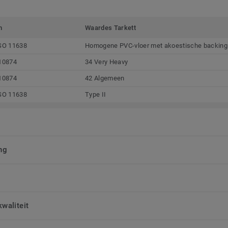
m
Waardes Tarkett
SO 11638
Homogene PVC-vloer met akoestische backing
10874
34 Very Heavy
10874
42 Algemeen
SO 11638
Type II
ng
waliteit