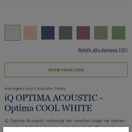
Bekijk alle designs (55)
ROOM VISUALIZER
Homogeen vinyl
|
Acoustic Floors
iQ OPTIMA ACOUSTIC -
Optima COOL WHITE
iQ Optima Acoustic verhoogt het comfort onder de voeten
en vermindert de geluidsoverdracht met 16 dB, waardoor