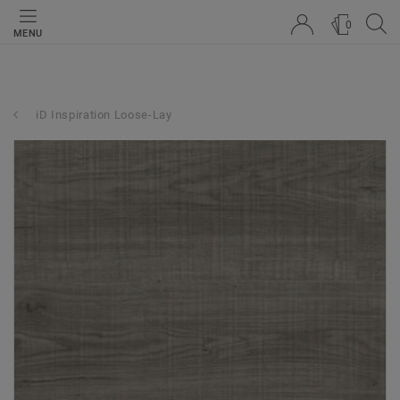
0
MENU
iD Inspiration Loose-Lay