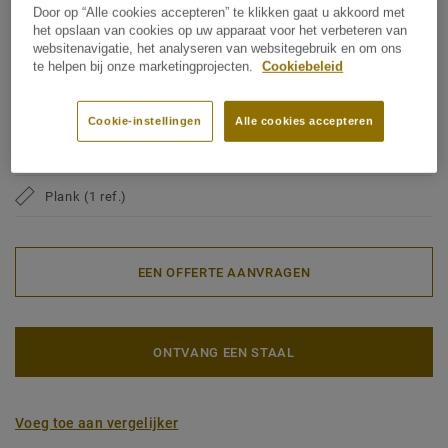
Door op “Alle cookies accepteren” te klikken gaat u akkoord met
vloerbedekking
het opslaan van cookies op uw apparaat voor het verbeteren van
websitenavigatie, het analyseren van websitegebruik en om ons
Residentiële classificatie:
23 Zwaar
te helpen bij onze marketingprojecten.
Cookiebeleid
Commerciële classificatie:
33 Heavy
Cookie-instellingen
Alle cookies accepteren
Industriële classificatie:
42 Algemeen
Professionele garantie (in jaren):
10 jaar
Plank (1 ref.)
EEN OFFERTE AANVRAGEN
ONTVANG EEN STAAL
Voeg toe aan vergelijker