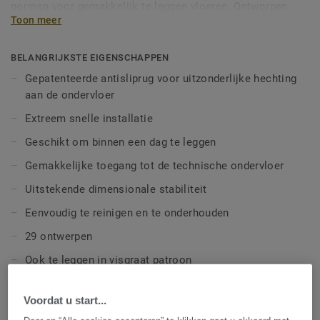
normen voor gemakkelijk te leggen vloeren. Ontworpen
Toon meer
voor snelle installatie en gebruiksgemak, deze collectie is
ideaal voor een betrouwbare snelle renovatie. Bovendien
wordt een lange levensduur van het product bereikt door
BELANGRIJKSTE EIGENSCHAPPEN
prachtige materialen van hoge kwaliteit die worden
Gepatenteerde antisliprug voor uitzonderlijke hechting
geleverd in een palet van zachte gedempte kleuren. Met
aan de ondervloer
zijn brede assortiment van 29 elegante en trendy
Extreem snelle installatie
houtsoorten, mineralen en artistieke ontwerpen, maakt iD
Inspiration Loose-Lay een grote verscheidenheid aan
Geschikt om binnen een dag te leggen
combinaties mogelijk om stijlvolle interieurs met een
Gemakkelijke toegang tot de technische ondervloer
moderne overzichtelijke stijl uit te voeren.
Uitstekende dimensionale stabiliteit
Eenvoudig te reinigen en te onderhouden
29 ontwerpen
Ook te leggen in visgraat patroon
TECHNISCHE EN MILIEUSPECIFICATIES
Voordat u start...
Producttype:
Heterogeen poly(vinyl chloride)