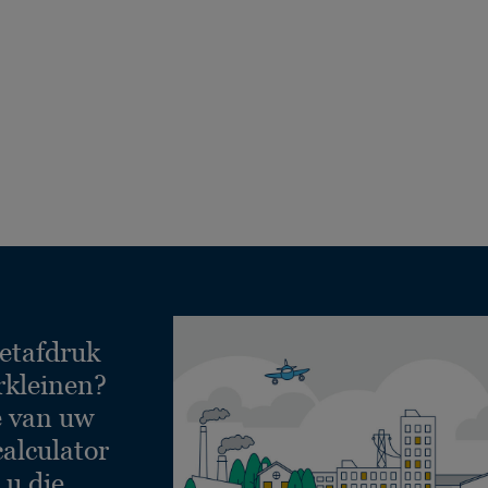
etafdruk
rkleinen?
e van uw
calculator
 u die