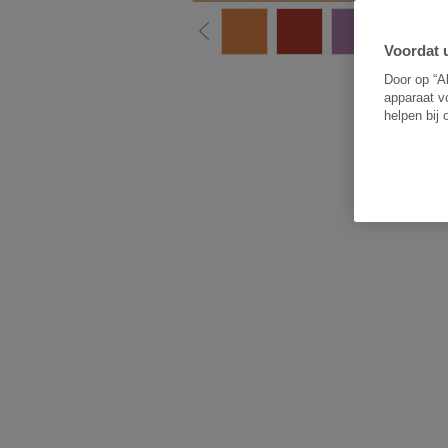
Voordat u
B
Door op “A
apparaat v
helpen bij