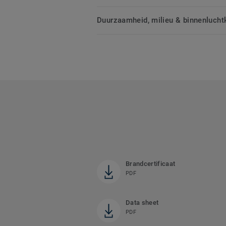
Duurzaamheid, milieu & binnenluchtk
Brandcertificaat
PDF
Data sheet
PDF