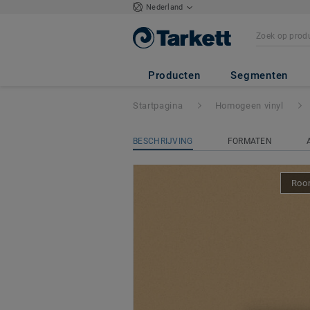
Nederland
ECLIPSE PREM
Producten
Segmenten
Startpagina
Homogeen vinyl
BESCHRIJVING
FORMATEN
Room