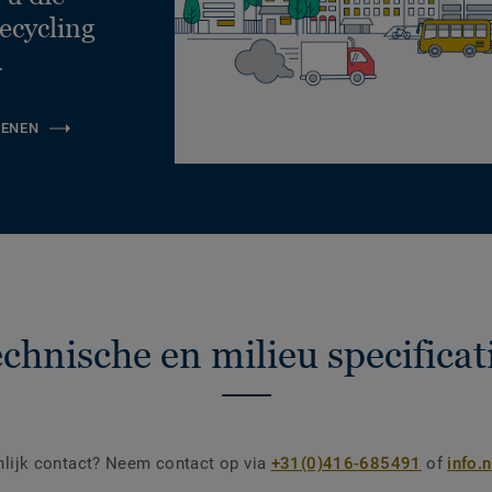
ecycling
.
KENEN
chnische en milieu specificat
nlijk contact? Neem contact op via
+31(0)416-685491
of
info.