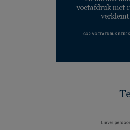
voetafdruk met r
verkleint
CO2-VOETAFDRUK BERE
Te
Liever persoo