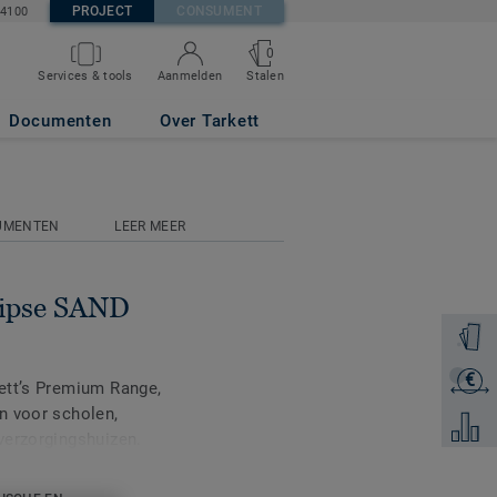
PROJECT
CONSUMENT
84100
0
Stalen
Services & tools
Aanmelden
Documenten
Over Tarkett
UMENTEN
LEER MEER
ipse SAND
Ontvang
€
Ontvang
ett’s Premium Range,
n voor scholen,
Voeg to
verzorgingshuizen.
uren, verdeeld over twee
sic combineert lichte en