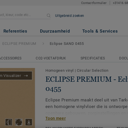
Contactformulier
+31416 6
Uitgebreid zoeken
IUM
- Eclipse SAND 0455
Referenties
Duurzaamheid
Tools & Services
ECLIPSE PREMIUM
Eclipse SAND 0455
ACCESSOIRES
CO2-VOETAFDRUK
SPECIFICATIES
DOC
Homogeen vinyl
|
Circular Selection
 Visualizer
ECLIPSE PREMIUM - Ecl
0455
Eclipse Premium maakt deel uit van Tark
een homogene vinylvloer die is ontworpe
openbare gebouwen, zorginstellingen en 
Toon meer
Eclipse Premium is verkrijgbaar in 56 kle
design varianten: Classic en Spirit. Clas