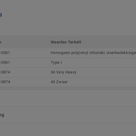
s
m
Waardes Tarkett
10581
Homogeen poly(vinyl chloride) vloerbedekking
10581
Type I
10874
34 Very Heavy
10874
43 Zwaar
ng