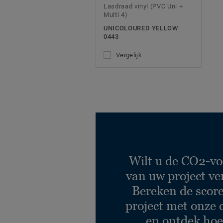
Lasdraad vinyl (PVC Uni +
Multi 4)
UNICOLOURED YELLOW
0443
Vergelijk
Wilt u de CO2-vo
van uw project ve
Bereken de scor
project met onze 
en ontdek hoe