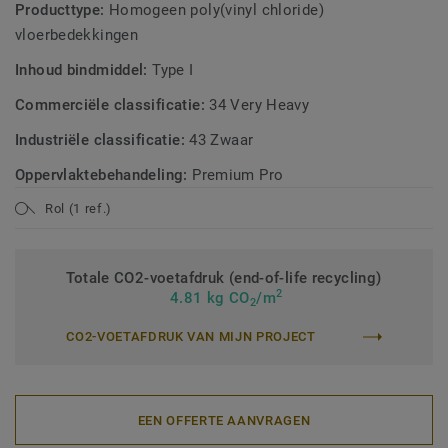
Producttype:
Homogeen poly(vinyl chloride)
vloerbedekkingen
Inhoud bindmiddel:
Type I
Commerciële classificatie:
34 Very Heavy
Industriële classificatie:
43 Zwaar
Oppervlaktebehandeling:
Premium Pro
Rol (1 ref.)
Totale CO2-voetafdruk (end-of-life recycling)
2
4.81 kg CO
/m
2
CO2-VOETAFDRUK VAN MIJN PROJECT
EEN OFFERTE AANVRAGEN