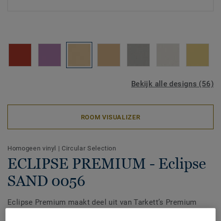
Bekijk alle designs (56)
ROOM VISUALIZER
Homogeen vinyl
|
Circular Selection
ECLIPSE PREMIUM - Eclipse
SAND 0056
Eclipse Premium maakt deel uit van Tarkett’s Premium
Range, een homogene vinylvloer die is ontworpen voor