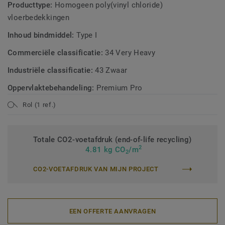
Producttype:
Homogeen poly(vinyl chloride)
vloerbedekkingen
Inhoud bindmiddel:
Type I
Commerciële classificatie:
34 Very Heavy
Industriële classificatie:
43 Zwaar
Oppervlaktebehandeling:
Premium Pro
Rol (1 ref.)
Totale CO2-voetafdruk (end-of-life recycling)
2
4.81 kg CO
/m
2
CO2-VOETAFDRUK VAN MIJN PROJECT
EEN OFFERTE AANVRAGEN