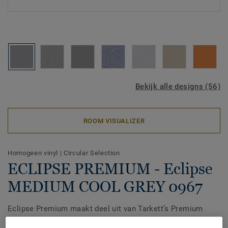
Bekijk alle designs (56)
ROOM VISUALIZER
Homogeen vinyl
|
Circular Selection
ECLIPSE PREMIUM - Eclipse
MEDIUM COOL GREY 0967
Eclipse Premium maakt deel uit van Tarkett’s Premium
Range, een homogene vinylvloer die is ontworpen voor