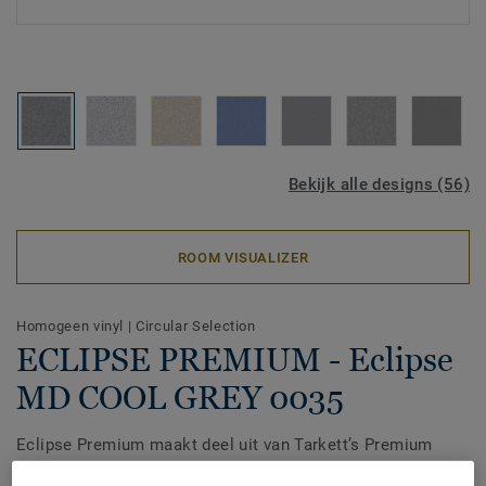
Bekijk alle designs (56)
ROOM VISUALIZER
Homogeen vinyl
|
Circular Selection
ECLIPSE PREMIUM - Eclipse
MD COOL GREY 0035
Eclipse Premium maakt deel uit van Tarkett’s Premium
Range, een homogene vinylvloer die is ontworpen voor