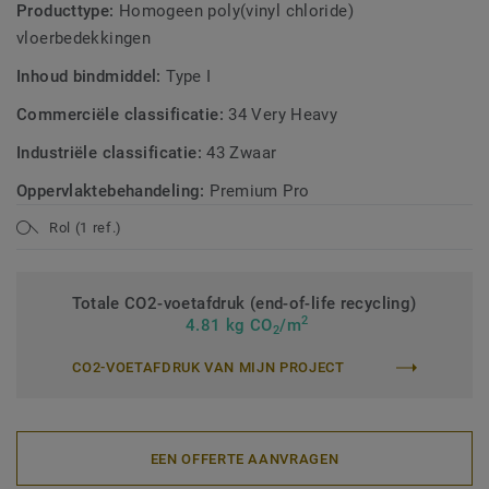
Producttype:
Homogeen poly(vinyl chloride)
vloerbedekkingen
Inhoud bindmiddel:
Type I
Commerciële classificatie:
34 Very Heavy
Industriële classificatie:
43 Zwaar
Oppervlaktebehandeling:
Premium Pro
Rol (1 ref.)
Totale CO2-voetafdruk (end-of-life recycling)
2
4.81 kg CO
/m
2
CO2-VOETAFDRUK VAN MIJN PROJECT
EEN OFFERTE AANVRAGEN