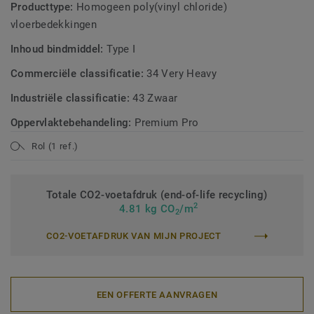
Producttype:
Homogeen poly(vinyl chloride)
vloerbedekkingen
Inhoud bindmiddel:
Type I
Commerciële classificatie:
34 Very Heavy
Industriële classificatie:
43 Zwaar
Oppervlaktebehandeling:
Premium Pro
Rol (1 ref.)
Totale CO2-voetafdruk (end-of-life recycling)
2
4.81 kg CO
/m
2
CO2-VOETAFDRUK VAN MIJN PROJECT
EEN OFFERTE AANVRAGEN