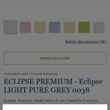
Bekijk alle designs (56)
ROOM VISUALIZER
Homogeen vinyl
|
Circular Selection
ECLIPSE PREMIUM - Eclipse
LIGHT PURE GREY 0038
Eclipse Premium maakt deel uit van Tarkett’s Premium
Range, een homogene vinylvloer die is ontworpen voor