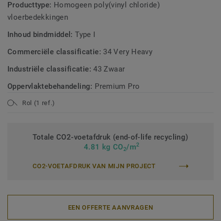
Producttype:
Homogeen poly(vinyl chloride)
vloerbedekkingen
Inhoud bindmiddel:
Type I
Commerciële classificatie:
34 Very Heavy
Industriële classificatie:
43 Zwaar
Oppervlaktebehandeling:
Premium Pro
Rol (1 ref.)
Totale CO2-voetafdruk (end-of-life recycling)
2
4.81 kg CO
/m
2
CO2-VOETAFDRUK VAN MIJN PROJECT
EEN OFFERTE AANVRAGEN