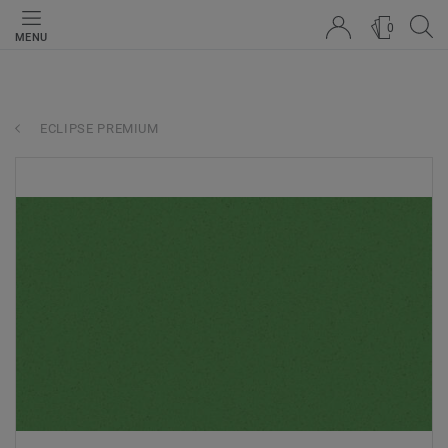
0
MENU
ECLIPSE PREMIUM