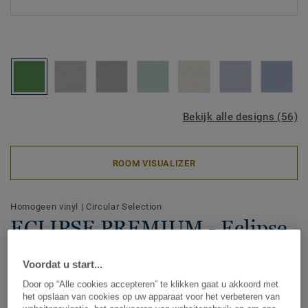
Bekijk alle designs (56)
ROOM VISUALIZER
Homogeen vinyl
|
Circular Selection
ECLIPSE PREMIUM - Eclipse
GREEN 0729
Voordat u start...
Eclipse Premium maakt deel uit van Tarkett’s Premium
Door op “Alle cookies accepteren” te klikken gaat u akkoord met
Range, een homogene vinylvloer die is ontworpen voor
het opslaan van cookies op uw apparaat voor het verbeteren van