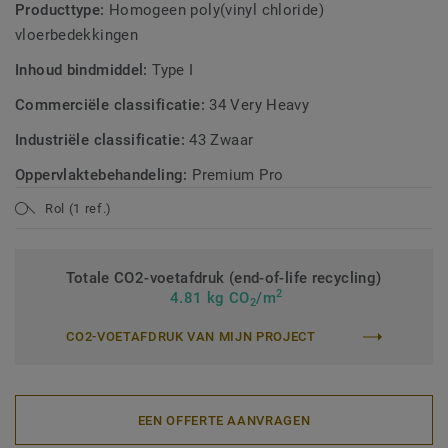
Producttype:
Homogeen poly(vinyl chloride)
vloerbedekkingen
Inhoud bindmiddel:
Type I
Commerciële classificatie:
34 Very Heavy
Industriële classificatie:
43 Zwaar
Oppervlaktebehandeling:
Premium Pro
Rol (1 ref.)
Totale CO2-voetafdruk (end-of-life recycling)
2
4.81 kg CO
/m
2
CO2-VOETAFDRUK VAN MIJN PROJECT
EEN OFFERTE AANVRAGEN