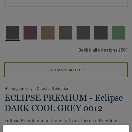
Bekijk alle designs (56)
ROOM VISUALIZER
Homogeen vinyl
|
Circular Selection
ECLIPSE PREMIUM - Eclipse
DARK COOL GREY 0012
Eclipse Premium maakt deel uit van Tarkett’s Premium
Range, een homogene vinylvloer die is ontworpen voor