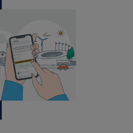
Volledig verlijmd
4,56 m² per doos
55 dozen per pallet
19 planken per doos
Volledig verlijmd
4,56 m² per doos
55 dozen per pallet