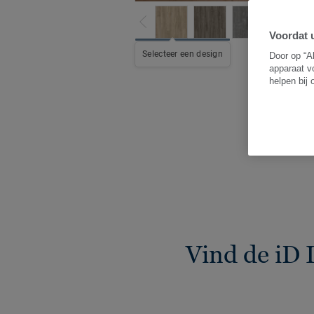
Voordat u
B
Selecteer een design
Door op “A
apparaat v
helpen bij
Vind de iD 