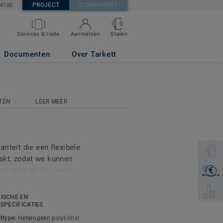
PROJECT
CONSUMENT
84100
0
Stalen
Services & tools
Aanmelden
Documenten
Over Tarkett
TEN
LEER MEER
riteit die een flexibele
Selectee
akt, zodat we kunnen
ns werk en ons leven –
€
Ontvang
oor gezondheid en milieu.
Selecte
kleuren en thema's –
ISCHE EN
 definition prints – kunt
USPECIFICATIES
de allerbeste
ttype:
Heterogeen poly(vinyl