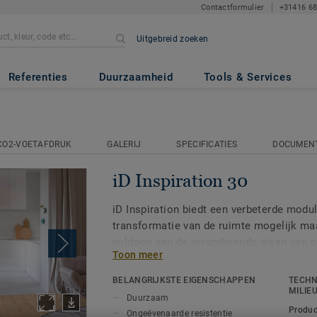
Contactformulier
+31416 6
Uitgebreid zoeken
Referenties
Duurzaamheid
Tools & Services
CO2-VOETAFDRUK
GALERIJ
SPECIFICATIES
DOCUMEN
iD Inspiration 30
iD Inspiration biedt een verbeterde modula
transformatie van de ruimte mogelijk ma
voldoen aan de veranderende eisen van o
Toon meer
zonder dat dit nadelige gevolgen heeft v
Dankzij onze op de natuur geïnspireerde 
BELANGRIJKSTE EIGENSCHAPPEN
TECHN
versterkt door het hyperrealisme van high
MILIE
Duurzaam
u de beste natuurlijke designs kiezen in 
Produc
Ongeëvenaarde resistentie