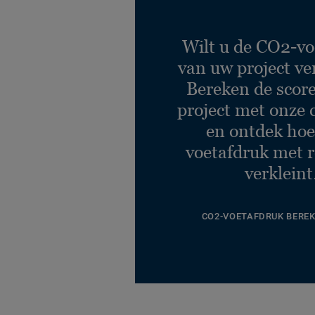
Oak - Dark Grey
Ref. 24524015
Classics - Scandinavian
Wilt u de CO2-vo
Oak - Medium Beige
van uw project ve
Ref. 24524016
Bereken de scor
project met onze 
en ontdek hoe
voetafdruk met r
verkleint
CO2-VOETAFDRUK BERE