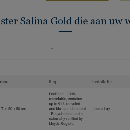
ster Salina Gold die aan uw 
t
rmaat
Rug
Installatie
EcoBase - 100%
recyclable, contains
up to 91% recycled
Tile 50 x 50 cm
and bio-based content
Loose-Lay
- Recycled content is
externally verified by
Lloyds Register