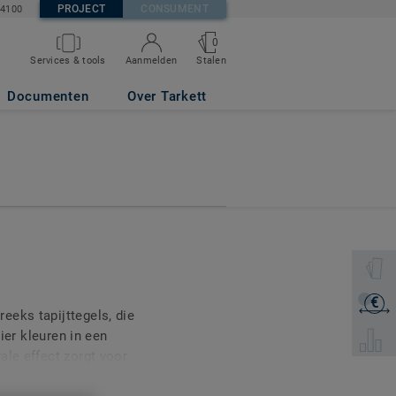
PROJECT
CONSUMENT
84100
0
Stalen
Services & tools
Aanmelden
Documenten
Over Tarkett
Selectee
€
Ontvang
eeks tapijttegels, die
vier kleuren in een
Selecte
ale effect zorgt voor
rieur van een moderne