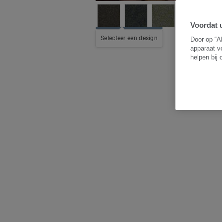
Voordat u
Selecteer een design
Door op “A
apparaat v
helpen bij