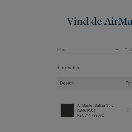
Vind de AirMa
Kleur
Tin
4 formaten
Design
Fo
AirMaster Salina Gold
AB46 9501
Ref. 711739002