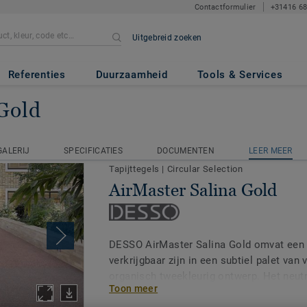
Contactformulier
+31416 6
Uitgebreid zoeken
Referenties
Duurzaamheid
Tools & Services
Gold
rMaster Salina Gold
GALERIJ
SPECIFICATIES
DOCUMENTEN
LEER MEER
GALERIJ
SPECIFICATIES
DOCUMENTEN
LEER MEER
Tapijttegels
|
Circular Selection
AirMaster Salina Gold
DESSO AirMaster Salina Gold omvat een r
verkrijgbaar zijn in een subtiel palet van 
organisch tweekleurig ontwerp. Het neutr
Toon meer
een rustgevende toevoeging aan het inte