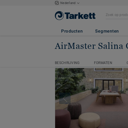
Nederland
Producten
Segmenten
AirMaster Salina 
Startpagina
Tapijttegels
Ai
BESCHRIJVING
FORMATEN
BESCHRIJVING
FORMATEN