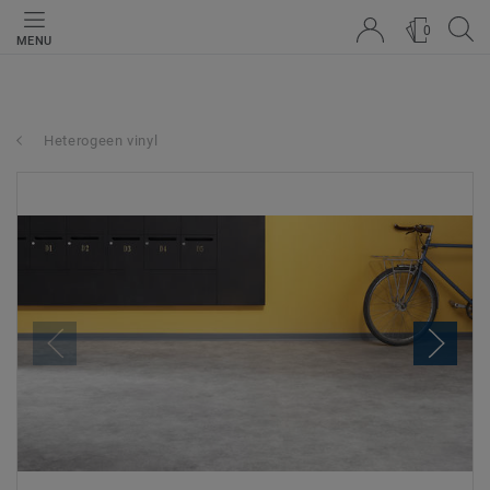
0
MENU
Heterogeen vinyl