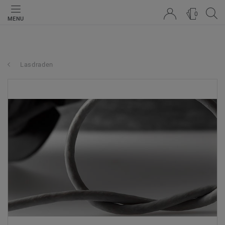
0
MENU
Lasdraden