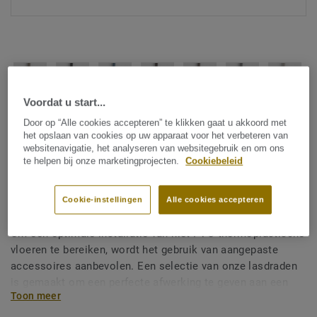
Voordat u start...
Bekijk alle designs (38)
Door op “Alle cookies accepteren” te klikken gaat u akkoord met
het opslaan van cookies op uw apparaat voor het verbeteren van
websitenavigatie, het analyseren van websitegebruik en om ons
Lasdraden
te helpen bij onze marketingprojecten.
Cookiebeleid
Lasdraden voor non-pvc
vloeren
Cookie-instellingen
Alle cookies accepteren
Om een ​​optimale installatie van niet-PVC thermoplastische
vloeren te bereiken, wordt het gebruik van aangepaste
accessoires aanbevolen. Een selectie van onze lasdraden
is gemaakt om een ​​perfecte afwerking te geven aan een
Toon meer
niet-PVC thermoplastische vloerinstallatie.