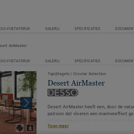
CO2-VOETAFDRUK
GALERIJ
SPECIFICATIES
DOCUMEN
sert AirMaster
CO2-VOETAFDRUK
GALERIJ
SPECIFICATIES
DOCUMEN
Tapijttegels
|
Circular Selection
Desert AirMaster
Desert AirMaster heeft een, door de natuu
patroon dat vloeren een marmereffect gee
willekeurige patroon op de toplaag en ke
Toon meer
lagen daaronder is elke tapijttegel anders