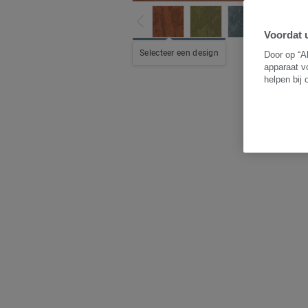
Voordat u
B
Selecteer een design
Door op “A
apparaat v
helpen bij