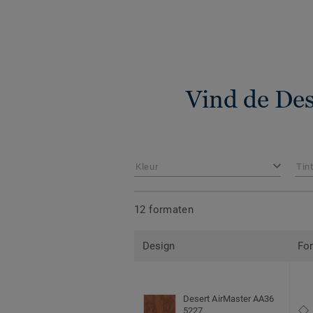
Vind de Des
Kleur
Tin
12 formaten
Design
Fo
Desert AirMaster AA36
5227