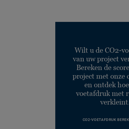
Desert AirMaster AA36
9501
Ref. 710765015
Wilt u de CO2-vo
van uw project ve
Desert AirMaster AA36
Bereken de scor
9525
Ref. 710765006
project met onze 
en ontdek hoe
voetafdruk met r
verkleint
CO2-VOETAFDRUK BERE