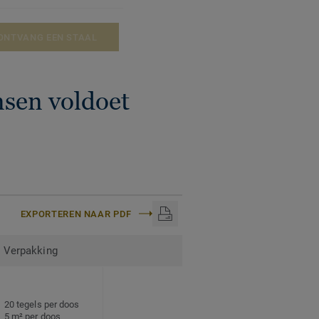
ONTVANG EEN STAAL
nsen voldoet
EXPORTEREN NAAR PDF
Verpakking
20 tegels per doos
5 m² per doos