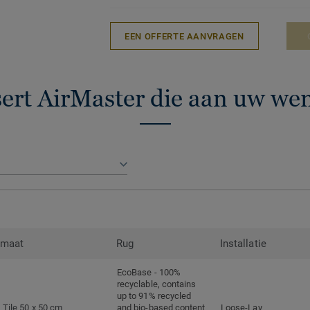
EEN OFFERTE AANVRAGEN
ert AirMaster die aan uw we
t
rmaat
Rug
Installatie
EcoBase - 100%
recyclable, contains
up to 91% recycled
Tile 50 x 50 cm
and bio-based content
Loose-Lay