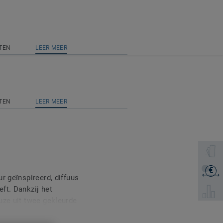
TEN
LEER MEER
TEN
LEER MEER
Selectee
€
Ontvang
r geïnspireerd, diffuus
ft. Dankzij het
Selecte
uze uit twee gekleurde
 en zijn de