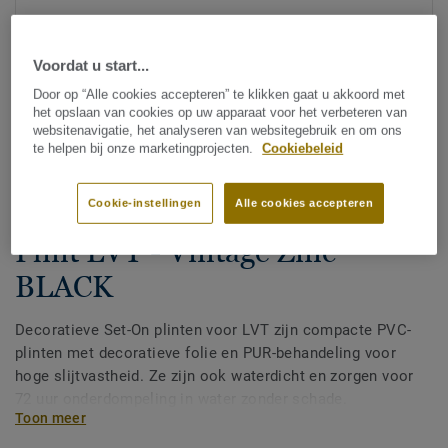
Voordat u start...
Door op “Alle cookies accepteren” te klikken gaat u akkoord met
het opslaan van cookies op uw apparaat voor het verbeteren van
websitenavigatie, het analyseren van websitegebruik en om ons
te helpen bij onze marketingprojecten.
Cookiebeleid
Bekijk alle designs (200)
Cookie-instellingen
Alle cookies accepteren
Afwerking
|
Plinten
Plint LVT - Vintage Zinc
BLACK
Decoratieve Set-On plinten voor LVT zijn compacte PVC-
plinten met decoratieve folie en PUR-behandeling voor
hoge slijtvastheid. Ze zijn ook waterdicht en zorgen voor
72 uur onderdompeling in water zonder schade.
Toon meer
Verkrijgbaar in 2 hoogtes 60 mm en 80 mm (Ultimate-
assortiment) en in bijpassende kleuren voor een perfecte