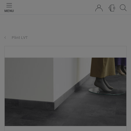
0
MENU
Plint LVT