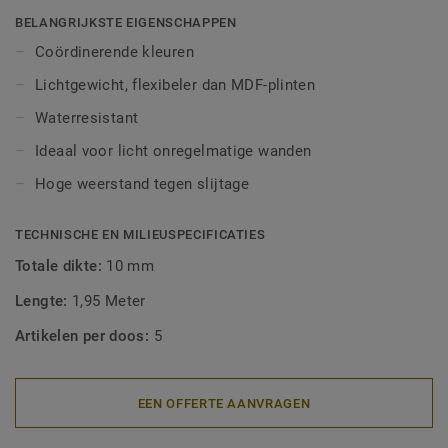
afwerking. Decoratieve set-on plinten zijn geschikt voor
BELANGRIJKSTE EIGENSCHAPPEN
alle LVT-vloeren (Glue-Down, Click en Loose-Lay).
Coördinerende kleuren
Lichtgewicht, flexibeler dan MDF-plinten
Waterresistant
Ideaal voor licht onregelmatige wanden
Hoge weerstand tegen slijtage
TECHNISCHE EN MILIEUSPECIFICATIES
Totale dikte:
10 mm
Lengte:
1,95 Meter
Artikelen per doos:
5
EEN OFFERTE AANVRAGEN