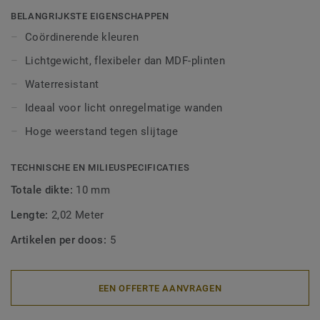
afwerking. Decoratieve set-on plinten zijn geschikt voor
BELANGRIJKSTE EIGENSCHAPPEN
alle LVT-vloeren (Glue-Down, Click en Loose-Lay).
Coördinerende kleuren
Lichtgewicht, flexibeler dan MDF-plinten
Waterresistant
Ideaal voor licht onregelmatige wanden
Hoge weerstand tegen slijtage
TECHNISCHE EN MILIEUSPECIFICATIES
Totale dikte:
10 mm
Lengte:
2,02 Meter
Artikelen per doos:
5
EEN OFFERTE AANVRAGEN