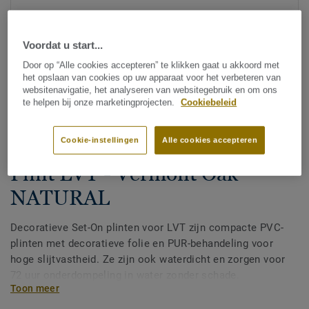
Voordat u start...
Door op “Alle cookies accepteren” te klikken gaat u akkoord met
het opslaan van cookies op uw apparaat voor het verbeteren van
websitenavigatie, het analyseren van websitegebruik en om ons
te helpen bij onze marketingprojecten.
Cookiebeleid
Bekijk alle designs (200)
Cookie-instellingen
Alle cookies accepteren
Afwerking
|
Plinten
Plint LVT - Vermont Oak
NATURAL
Decoratieve Set-On plinten voor LVT zijn compacte PVC-
plinten met decoratieve folie en PUR-behandeling voor
hoge slijtvastheid. Ze zijn ook waterdicht en zorgen voor
72 uur onderdompeling in water zonder schade.
Toon meer
Verkrijgbaar in 2 hoogtes 60 mm en 80 mm (Ultimate-
assortiment) en in bijpassende kleuren voor een perfecte