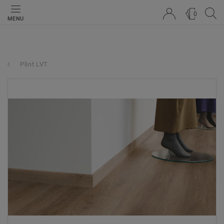
0
MENU
Plint LVT