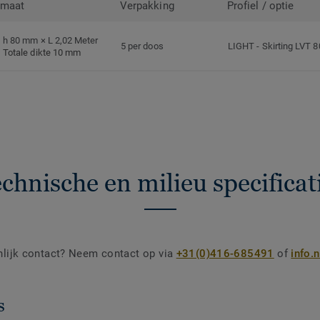
rmaat
Verpakking
Profiel / optie
h 80 mm × L 2,02 Meter
5 per doos
LIGHT
-
Skirting LVT 
Totale dikte 10 mm
chnische en milieu specificat
nlijk contact? Neem contact op via
+31(0)416-685491
of
info.
s