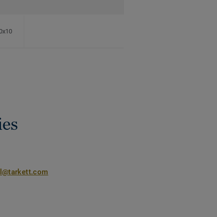
80x10
ies
nl@tarkett.com