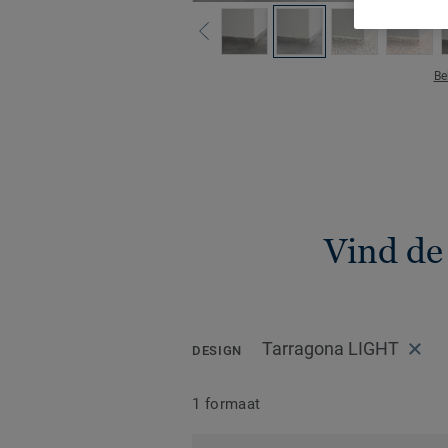
Be
Vind de
Tarragona LIGHT
DESIGN
1 formaat