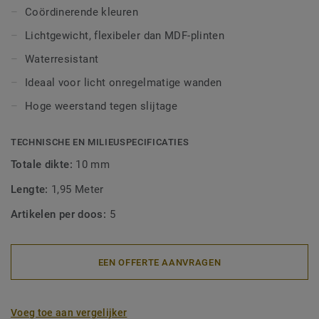
alle LVT-vloeren (Glue-Down, Click en Loose-Lay).
Coördinerende kleuren
Lichtgewicht, flexibeler dan MDF-plinten
Waterresistant
Ideaal voor licht onregelmatige wanden
Hoge weerstand tegen slijtage
TECHNISCHE EN MILIEUSPECIFICATIES
Totale dikte:
10 mm
Lengte:
1,95 Meter
Artikelen per doos:
5
EEN OFFERTE AANVRAGEN
Voeg toe aan vergelijker