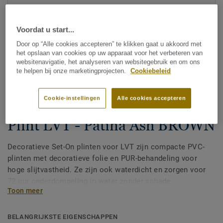
Voordat u start...
Door op “Alle cookies accepteren” te klikken gaat u akkoord met
het opslaan van cookies op uw apparaat voor het verbeteren van
websitenavigatie, het analyseren van websitegebruik en om ons
te helpen bij onze marketingprojecten.
Cookiebeleid
Bekijk alle designs (200)
Cookie-instellingen
Alle cookies accepteren
Afwerking
|
Plinten
Plint LVT - Patina Ash BROWN
Decoratieve Set-On plinten voor LVT zijn compacte PVC-
plinten met decoratieve folie en PUR-behandeling voor
hoge slijtvastheid. Ze zijn ook waterdicht en zorgen voor
72 uur onderdompeling in water zonder schade.
Toon meer
Verkrijgbaar in 2 hoogtes 60 mm en 80 mm (Ultimate-
assortiment) en in bijpassende kleuren voor een perfecte
afwerking. Decoratieve set-on plinten zijn geschikt voor
BELANGRIJKSTE EIGENSCHAPPEN