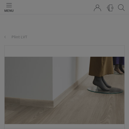
0
MENU
Plint LVT