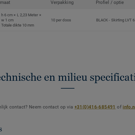
rmaat
Verpakking
Profiel / optie
h 6 cm × L 2,23 Meter ×
w 1 cm
10 per doos
BLACK
-
Skirting LVT 
Totale dikte 10 mm
chnische en milieu specificat
nlijk contact? Neem contact op via
+31(0)416-685491
of
info.
s