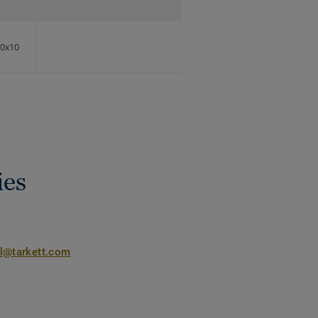
60x10
ies
nl@tarkett.com