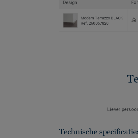
Design
Fo
Modern Terrazzo BLACK
Ref. 260067820
Te
Liever persoo
Technische specificatie