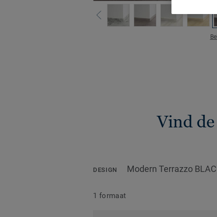
Be
Vind de
Modern Terrazzo BLA
DESIGN
1 formaat