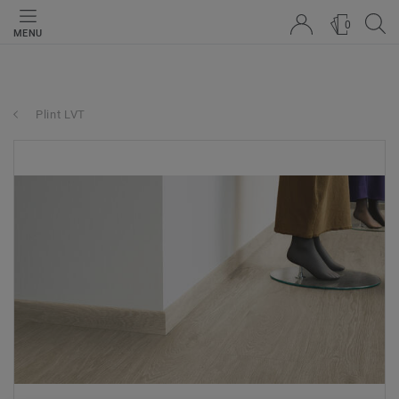
0
MENU
Plint LVT