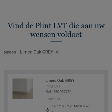
Vind de Plint LVT die aan uw
wensen voldoet
Limed Oak GREY
DESIGN
Limed Oak GREY
Plint LVT
Ref. 260067751
Formaat
h 6 cm × L 2,23 Meter × w 1
cm