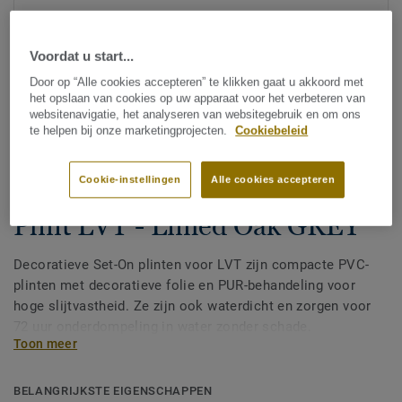
Voordat u start...
Door op “Alle cookies accepteren” te klikken gaat u akkoord met
het opslaan van cookies op uw apparaat voor het verbeteren van
websitenavigatie, het analyseren van websitegebruik en om ons
te helpen bij onze marketingprojecten.
Cookiebeleid
Bekijk alle designs (200)
Cookie-instellingen
Alle cookies accepteren
Afwerking
|
Plinten
Plint LVT - Limed Oak GREY
Decoratieve Set-On plinten voor LVT zijn compacte PVC-
plinten met decoratieve folie en PUR-behandeling voor
hoge slijtvastheid. Ze zijn ook waterdicht en zorgen voor
72 uur onderdompeling in water zonder schade.
Toon meer
Verkrijgbaar in 2 hoogtes 60 mm en 80 mm (Ultimate-
assortiment) en in bijpassende kleuren voor een perfecte
afwerking. Decoratieve set-on plinten zijn geschikt voor
BELANGRIJKSTE EIGENSCHAPPEN