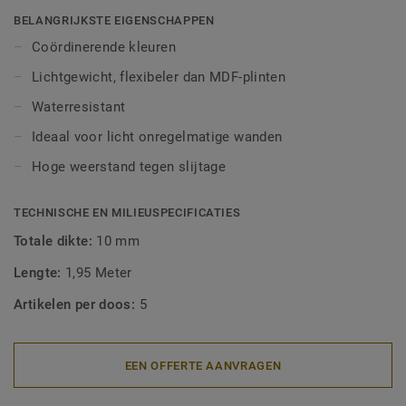
afwerking. Decoratieve set-on plinten zijn geschikt voor
BELANGRIJKSTE EIGENSCHAPPEN
alle LVT-vloeren (Glue-Down, Click en Loose-Lay).
Coördinerende kleuren
Lichtgewicht, flexibeler dan MDF-plinten
Waterresistant
Ideaal voor licht onregelmatige wanden
Hoge weerstand tegen slijtage
TECHNISCHE EN MILIEUSPECIFICATIES
Totale dikte:
10 mm
Lengte:
1,95 Meter
Artikelen per doos:
5
EEN OFFERTE AANVRAGEN