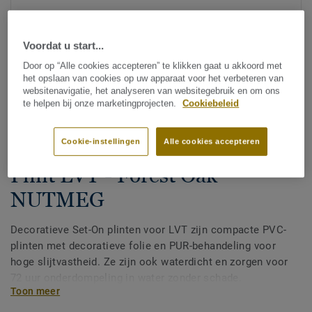
Voordat u start...
Door op “Alle cookies accepteren” te klikken gaat u akkoord met
het opslaan van cookies op uw apparaat voor het verbeteren van
websitenavigatie, het analyseren van websitegebruik en om ons
te helpen bij onze marketingprojecten.
Cookiebeleid
Bekijk alle designs (200)
Cookie-instellingen
Alle cookies accepteren
Afwerking
|
Plinten
Plint LVT - Forest Oak
NUTMEG
Decoratieve Set-On plinten voor LVT zijn compacte PVC-
plinten met decoratieve folie en PUR-behandeling voor
hoge slijtvastheid. Ze zijn ook waterdicht en zorgen voor
72 uur onderdompeling in water zonder schade.
Toon meer
Verkrijgbaar in 2 hoogtes 60 mm en 80 mm (Ultimate-
assortiment) en in bijpassende kleuren voor een perfecte