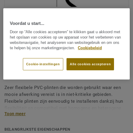
Voordat u start...
Door op “Alle cookies accepteren” te klikken gaat u akkoord met
het opslaan van cookies op uw apparaat voor het verbeteren van
websitenavigatie, het analyseren van websitegebruik en om ons
te helpen bij onze marketingprojecten.
Cookiebeleid
Bekijk alle designs (3)
Cookie-instellingen
Alle cookies accepteren
Afwerking
|
Plinten
Flexibele Plint PL - PL8
Zeer flexibele PVC-plinten die worden gebruikt waar een
mooie afwerking vereist is in niet-kritieke gebieden.
Flexibele plinten zijn eenvoudig te installeren dankzij hun
flexibiliteit en compatibel met homogene en heterogene
Toon meer
vinylrollen.
BELANGRIJKSTE EIGENSCHAPPEN