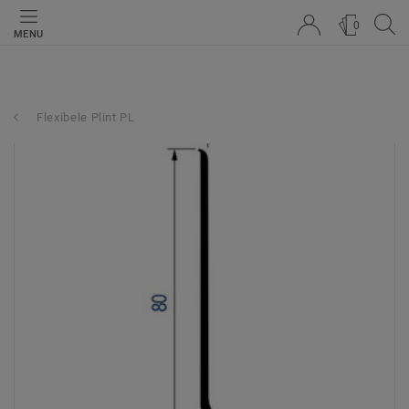
0
MENU
Flexibele Plint PL