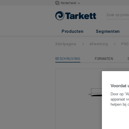
Nederland
PVC trapneuzen
-
Producten
Segmenten
Startpagina
Afwerking
PVC
BESCHRIJVING
FORMATEN
Voordat u
Door op “A
apparaat v
helpen bij