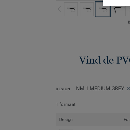
B
Vind de PV
NM 1 MEDIUM GREY
DESIGN
1 formaat
Design
Fo