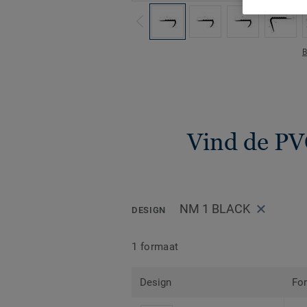
B
Vind de PV
NM 1 BLACK
DESIGN
1 formaat
Design
Fo