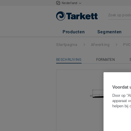
Nederland
PVC trapneuzen
-
Producten
Segmenten
Startpagina
Afwerking
PVC
BESCHRIJVING
FORMATEN
Voordat u
Door op “A
apparaat v
helpen bij