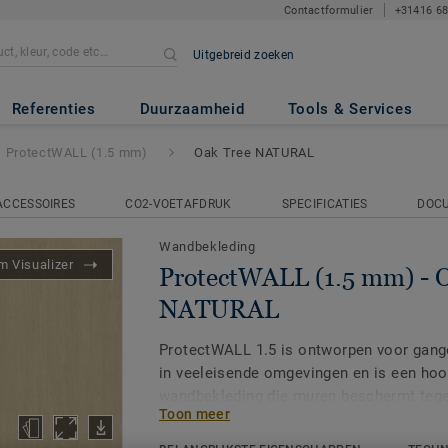
Contactformulier
+31416 6
Uitgebreid zoeken
5 mm)
- Oak Tree NATURAL
Referenties
Duurzaamheid
Tools & Services
ProtectWALL (1.5 mm)
Oak Tree NATURAL
ACCESSOIRES
CO2-VOETAFDRUK
SPECIFICATIES
DOC
Wandbekleding
 Visualizer
ProtectWALL (1.5 mm) - 
NATURAL
ProtectWALL 1.5 is ontworpen voor gang
in veeleisende omgevingen en is een hoo
wandbekleding die muren beschermt tege
Toon meer
krassen, vlekken en chemicaliën.