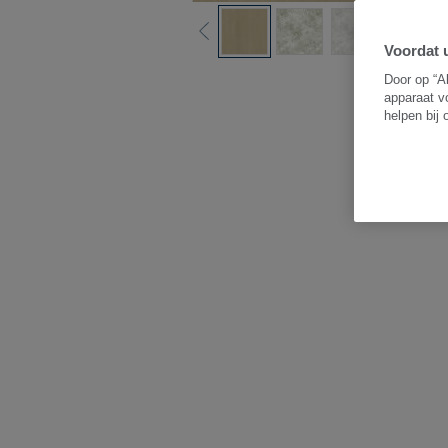
Voordat u
B
Door op “A
apparaat v
helpen bij