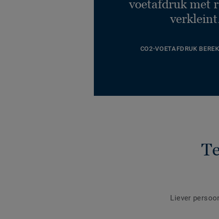
voetafdruk met r
verkleint
CO2-VOETAFDRUK BERE
Te
Liever persoo