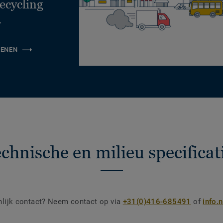
ecycling
.
KENEN
chnische en milieu specificat
nlijk contact? Neem contact op via
+31(0)416-685491
of
info.