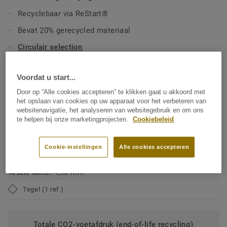
ongeëvenaarde weerstand tegen krassen, slijtage en
Recyclebaar via ReStart®
vlekken. Onze vloeren zijn vervaardigd met een ftalaatvrije
technologie en hebben een ultralage VOC-uitstoot
Bevat 20% gerecycled materiaal
(vluchtige organische stoffen), wat bijdraagt aan een beter
Circulair selection
binnenklimaat.
TECHNISCHE EN MILIEUSPECIFICATIES
Voordat u start...
Producttype:
Heterogeen poly(vinyl chloride)
Door op “Alle cookies accepteren” te klikken gaat u akkoord met
vloerbedekking
het opslaan van cookies op uw apparaat voor het verbeteren van
websitenavigatie, het analyseren van websitegebruik en om ons
Commerciële classificatie:
34 Very Heavy
te helpen bij onze marketingprojecten.
Cookiebeleid
Industriële classificatie:
42 Algemeen
Cookie-instellingen
Alle cookies accepteren
Professionele garantie (in jaren):
10 jaar
Totale dikte:
4,50 mm
Tegel (1 ref.)
Totale CO2-voetafdruk (end-of-life recycling)