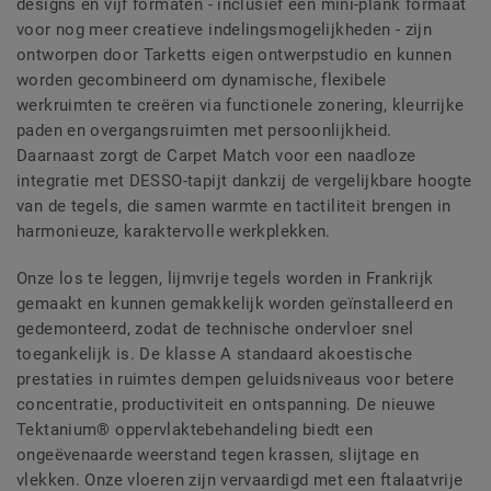
designs en vijf formaten - inclusief een mini-plank formaat
voor nog meer creatieve indelingsmogelijkheden - zijn
ontworpen door Tarketts eigen ontwerpstudio en kunnen
worden gecombineerd om dynamische, flexibele
werkruimten te creëren via functionele zonering, kleurrijke
paden en overgangsruimten met persoonlijkheid.
Daarnaast zorgt de Carpet Match voor een naadloze
integratie met DESSO-tapijt dankzij de vergelijkbare hoogte
van de tegels, die samen warmte en tactiliteit brengen in
harmonieuze, karaktervolle werkplekken.
Onze los te leggen, lijmvrije tegels worden in Frankrijk
gemaakt en kunnen gemakkelijk worden geïnstalleerd en
gedemonteerd, zodat de technische ondervloer snel
toegankelijk is. De klasse A standaard akoestische
prestaties in ruimtes dempen geluidsniveaus voor betere
concentratie, productiviteit en ontspanning. De nieuwe
Tektanium® oppervlaktebehandeling biedt een
ongeëvenaarde weerstand tegen krassen, slijtage en
vlekken. Onze vloeren zijn vervaardigd met een ftalaatvrije