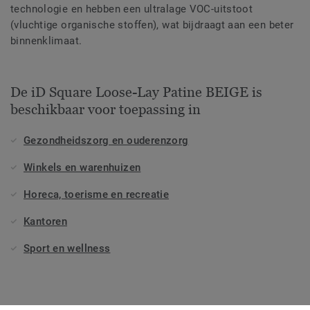
technologie en hebben een ultralage VOC-uitstoot
(vluchtige organische stoffen), wat bijdraagt aan een beter
binnenklimaat.
De iD Square Loose-Lay Patine BEIGE is
beschikbaar voor toepassing in
Gezondheidszorg en ouderenzorg
Winkels en warenhuizen
Horeca, toerisme en recreatie
Kantoren
Sport en wellness