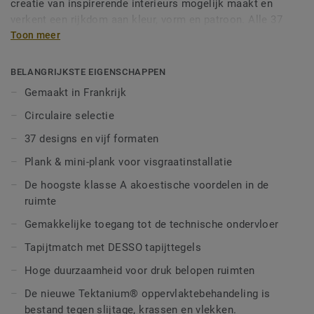
creatie van inspirerende interieurs mogelijk maakt en
verkent een rijkdom aan kleur, vorm en patroon. Alle 37
designs en vijf formaten - inclusief een mini-plank formaat
Toon meer
voor nog meer creatieve indelingsmogelijkheden - zijn
ontworpen door Tarketts eigen ontwerpstudio en kunnen
BELANGRIJKSTE EIGENSCHAPPEN
worden gecombineerd om dynamische, flexibele
Gemaakt in Frankrijk
werkruimten te creëren via functionele zonering, kleurrijke
Circulaire selectie
paden en overgangsruimten met persoonlijkheid.
Daarnaast zorgt de Carpet Match voor een naadloze
37 designs en vijf formaten
integratie met DESSO-tapijt dankzij de vergelijkbare hoogte
Plank & mini-plank voor visgraatinstallatie
van de tegels, die samen warmte en tactiliteit brengen in
harmonieuze, karaktervolle werkplekken.
De hoogste klasse A akoestische voordelen in de
ruimte
Onze los te leggen, lijmvrije tegels worden in Frankrijk
Gemakkelijke toegang tot de technische ondervloer
gemaakt en kunnen gemakkelijk worden geïnstalleerd en
gedemonteerd, zodat de technische ondervloer snel
Tapijtmatch met DESSO tapijttegels
toegankelijk is. De klasse A standaard akoestische
Hoge duurzaamheid voor druk belopen ruimten
prestaties in ruimtes dempen geluidsniveaus voor betere
concentratie, productiviteit en ontspanning. De nieuwe
De nieuwe Tektanium® oppervlaktebehandeling is
Tektanium® oppervlaktebehandeling biedt een
bestand tegen slijtage, krassen en vlekken.