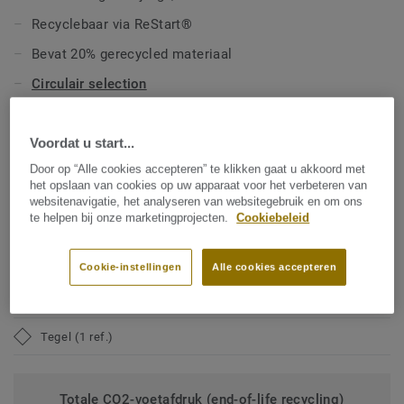
ongeëvenaarde weerstand tegen krassen, slijtage en
Recyclebaar via ReStart®
vlekken. Onze vloeren zijn vervaardigd met een ftalaatvrije
technologie en hebben een ultralage VOC-uitstoot
Bevat 20% gerecycled materiaal
(vluchtige organische stoffen), wat bijdraagt aan een beter
Circulair selection
binnenklimaat.
TECHNISCHE EN MILIEUSPECIFICATIES
Voordat u start...
Producttype:
Heterogeen poly(vinyl chloride)
Door op “Alle cookies accepteren” te klikken gaat u akkoord met
vloerbedekking
het opslaan van cookies op uw apparaat voor het verbeteren van
websitenavigatie, het analyseren van websitegebruik en om ons
Commerciële classificatie:
34 Very Heavy
te helpen bij onze marketingprojecten.
Cookiebeleid
Industriële classificatie:
42 Algemeen
Cookie-instellingen
Alle cookies accepteren
Professionele garantie (in jaren):
10 jaar
Totale dikte:
4,50 mm
Tegel (1 ref.)
Totale CO2-voetafdruk (end-of-life recycling)