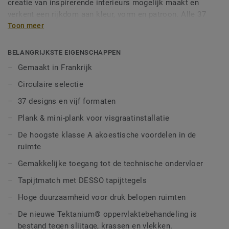
creatie van inspirerende interieurs mogelijk maakt en
verkent een rijkdom aan kleur, vorm en patroon. Alle 37
designs en vijf formaten - inclusief een mini-plank formaat
Toon meer
voor nog meer creatieve indelingsmogelijkheden - zijn
ontworpen door Tarketts eigen ontwerpstudio en kunnen
BELANGRIJKSTE EIGENSCHAPPEN
worden gecombineerd om dynamische, flexibele
Gemaakt in Frankrijk
werkruimten te creëren via functionele zonering, kleurrijke
Circulaire selectie
paden en overgangsruimten met persoonlijkheid.
Daarnaast zorgt de Carpet Match voor een naadloze
37 designs en vijf formaten
integratie met DESSO-tapijt dankzij de vergelijkbare hoogte
Plank & mini-plank voor visgraatinstallatie
van de tegels, die samen warmte en tactiliteit brengen in
harmonieuze, karaktervolle werkplekken.
De hoogste klasse A akoestische voordelen in de
ruimte
Onze los te leggen, lijmvrije tegels worden in Frankrijk
Gemakkelijke toegang tot de technische ondervloer
gemaakt en kunnen gemakkelijk worden geïnstalleerd en
gedemonteerd, zodat de technische ondervloer snel
Tapijtmatch met DESSO tapijttegels
toegankelijk is. De klasse A standaard akoestische
Hoge duurzaamheid voor druk belopen ruimten
prestaties in ruimtes dempen geluidsniveaus voor betere
concentratie, productiviteit en ontspanning. De nieuwe
De nieuwe Tektanium® oppervlaktebehandeling is
Tektanium® oppervlaktebehandeling biedt een
bestand tegen slijtage, krassen en vlekken.